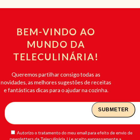
BEM-VINDO AO
MUNDO DA
TELECULINÁRIA!
Queremos partilhar consigo todas as
novidades, as melhores sugestões de receitas
e fantásticas dicas para o ajudar na cozinha.
Autorizo o tratamento do meu email para efeito de envio de
newsletters da Teleculinária. Li e aceito expressamente a