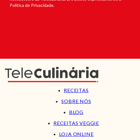
Política de Privacidade.
RECEITAS
SOBRE NÓS
BLOG
RECEITAS VEGGIE
LOJA ONLINE