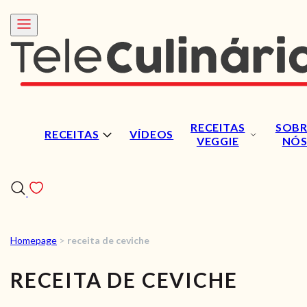
RECEITAS
SOBR
RECEITAS
VÍDEOS
VEGGIE
NÓ
Homepage
>
receita de ceviche
RECEITAS
RECEITA DE CEVICHE
VÍDEOS