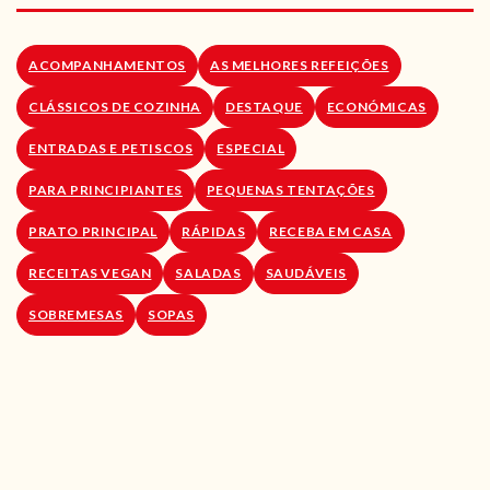
RECEITAS VEGGIE
SOBRE NÓS
ACOMPANHAMENTOS
AS MELHORES REFEIÇÕES
CLÁSSICOS DE COZINHA
DESTAQUE
ECONÓMICAS
LOJA ONLINE
ENTRADAS E PETISCOS
ESPECIAL
BLOG
PARA PRINCIPIANTES
PEQUENAS TENTAÇÕES
PRATO PRINCIPAL
RÁPIDAS
RECEBA EM CASA
RECEITAS VEGAN
SALADAS
SAUDÁVEIS
SOBREMESAS
SOPAS