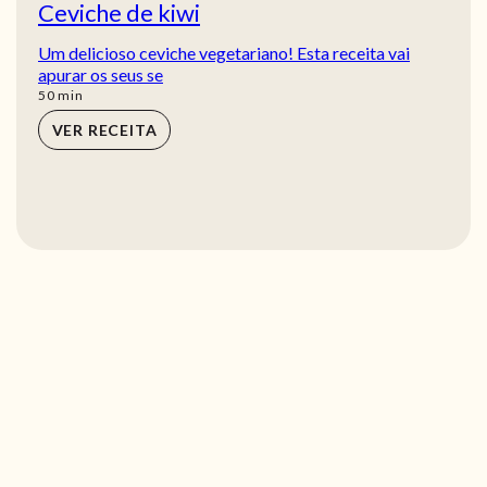
Ceviche de kiwi
Um delicioso ceviche vegetariano! Esta receita vai
apurar os seus se
min
50
min
VER RECEITA