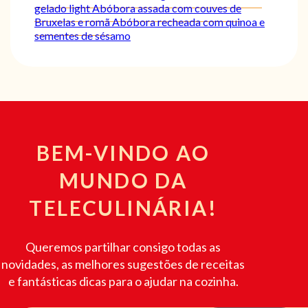
gelado light
Abóbora assada com couves de
Bruxelas e romã
Abóbora recheada com quinoa e
sementes de sésamo
BEM-VINDO AO
MUNDO DA
TELECULINÁRIA!
Queremos partilhar consigo todas as
novidades, as melhores sugestões de receitas
e fantásticas dicas para o ajudar na cozinha.