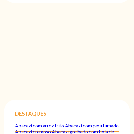
DESTAQUES
Abacaxi com arroz frito
Abacaxi com peru fumado
Abacaxi cremoso
Abacaxi grelhado com bola de