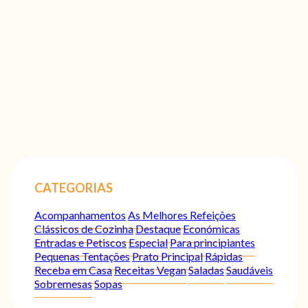
CATEGORIAS
Acompanhamentos
As Melhores Refeições
Clássicos de Cozinha
Destaque
Económicas
Entradas e Petiscos
Especial
Para principiantes
Pequenas Tentações
Prato Principal
Rápidas
Receba em Casa
Receitas Vegan
Saladas
Saudáveis
Sobremesas
Sopas