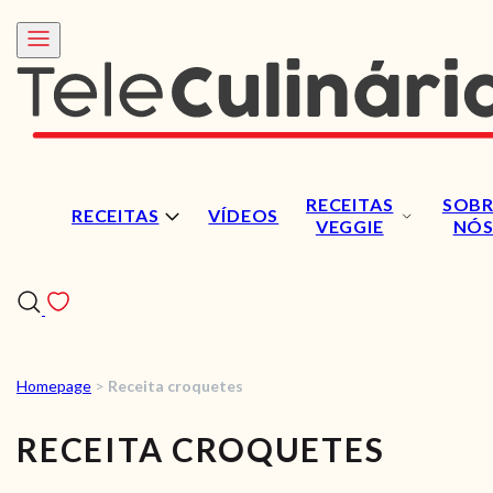
RECEITAS
SOBR
RECEITAS
VÍDEOS
VEGGIE
NÓ
Homepage
>
Receita croquetes
RECEITAS
RECEITA CROQUETES
VÍDEOS