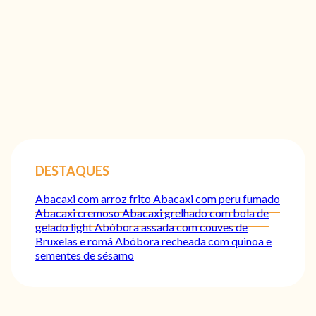
DESTAQUES
Abacaxi com arroz frito
Abacaxi com peru fumado
Abacaxi cremoso
Abacaxi grelhado com bola de
gelado light
Abóbora assada com couves de
Bruxelas e romã
Abóbora recheada com quinoa e
sementes de sésamo