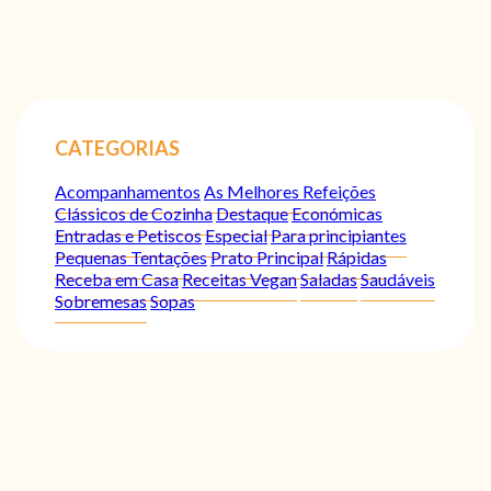
CATEGORIAS
Acompanhamentos
As Melhores Refeições
Clássicos de Cozinha
Destaque
Económicas
Entradas e Petiscos
Especial
Para principiantes
Pequenas Tentações
Prato Principal
Rápidas
Receba em Casa
Receitas Vegan
Saladas
Saudáveis
Sobremesas
Sopas