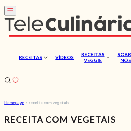
RECEITAS
SOBR
RECEITAS
VÍDEOS
VEGGIE
NÓ
Homepage
>
receita com vegetais
RECEITAS
RECEITA COM VEGETAIS
VÍDEOS