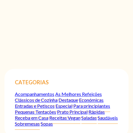
CATEGORIAS
Acompanhamentos
As Melhores Refeições
Clássicos de Cozinha
Destaque
Económicas
Entradas e Petiscos
Especial
Para principiantes
Pequenas Tentações
Prato Principal
Rápidas
Receba em Casa
Receitas Vegan
Saladas
Saudáveis
Sobremesas
Sopas