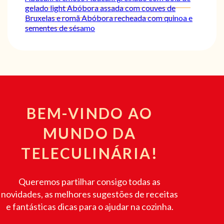
gelado light
Abóbora assada com couves de
Bruxelas e romã
Abóbora recheada com quinoa e
sementes de sésamo
BEM-VINDO AO
MUNDO DA
TELECULINÁRIA!
Queremos partilhar consigo todas as
novidades, as melhores sugestões de receitas
e fantásticas dicas para o ajudar na cozinha.