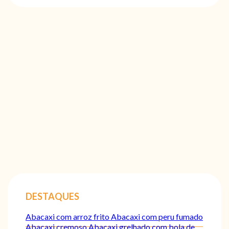
DESTAQUES
Abacaxi com arroz frito
Abacaxi com peru fumado
Abacaxi cremoso
Abacaxi grelhado com bola de