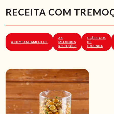
RECEITA COM TREMO
AS
CLÁSSICOS
ACOMPANHAMENTOS
MELHORES
DE
REFEIÇÕES
COZINHA