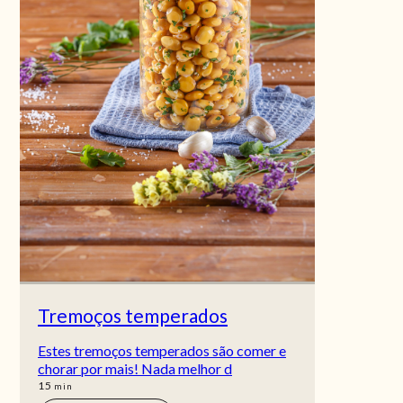
Tremoços temperados
Estes tremoços temperados são comer e
chorar por mais! Nada melhor d
min
15
min