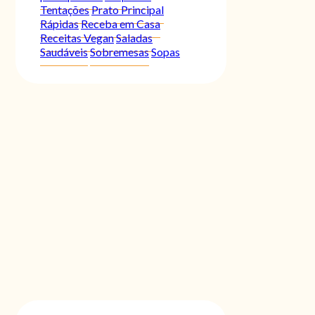
Tentações
Prato Principal
Rápidas
Receba em Casa
Receitas Vegan
Saladas
Saudáveis
Sobremesas
Sopas