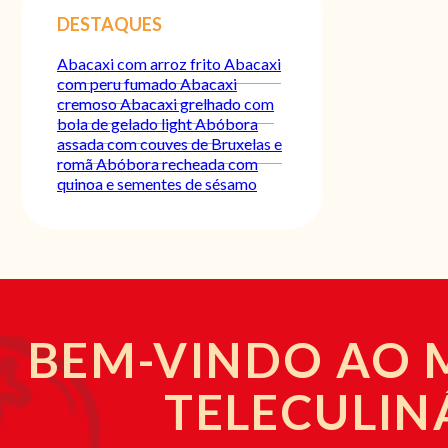
DESTAQUES
Abacaxi com arroz frito
Abacaxi
com peru fumado
Abacaxi
cremoso
Abacaxi grelhado com
bola de gelado light
Abóbora
assada com couves de Bruxelas e
romã
Abóbora recheada com
quinoa e sementes de sésamo
BEM-VINDO AO
TELECULIN