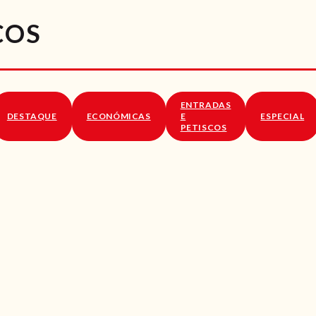
RECEITAS
ÇOS
VÍDEOS
RECEITAS VEGGIE
ENTRADAS
SOBRE NÓS
DESTAQUE
ECONÓMICAS
E
ESPECIAL
PETISCOS
LOJA ONLINE
BLOG