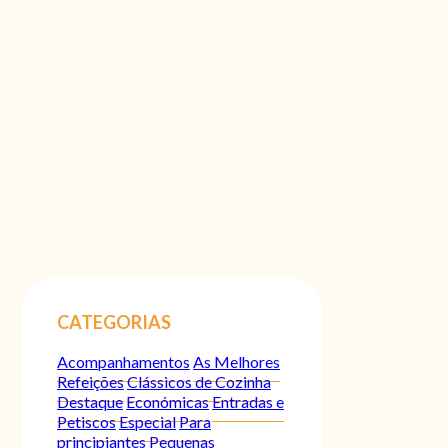
CATEGORIAS
Acompanhamentos
As Melhores
Refeições
Clássicos de Cozinha
Destaque
Económicas
Entradas e
Petiscos
Especial
Para
principiantes
Pequenas