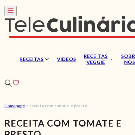
RECEITAS
SOBR
RECEITAS
VÍDEOS
VEGGIE
NÓ
Homepage
>
receita com tomate e presto
RECEITAS
RECEITA COM TOMATE E
VÍDEOS
PRESTO