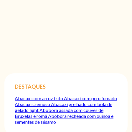
DESTAQUES
Abacaxi com arroz frito
Abacaxi com peru fumado
Abacaxi cremoso
Abacaxi grelhado com bola de
gelado light
Abóbora assada com couves de
Bruxelas e romã
Abóbora recheada com quinoa e
sementes de sésamo