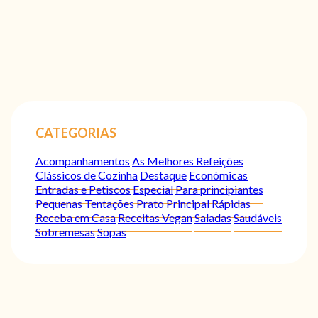
CATEGORIAS
Acompanhamentos
As Melhores Refeições
Clássicos de Cozinha
Destaque
Económicas
Entradas e Petiscos
Especial
Para principiantes
Pequenas Tentações
Prato Principal
Rápidas
Receba em Casa
Receitas Vegan
Saladas
Saudáveis
Sobremesas
Sopas