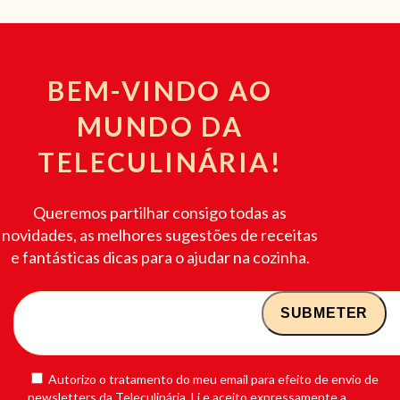
BEM-VINDO AO
MUNDO DA
TELECULINÁRIA!
Queremos partilhar consigo todas as
novidades, as melhores sugestões de receitas
e fantásticas dicas para o ajudar na cozinha.
Autorizo o tratamento do meu email para efeito de envio de
newsletters da Teleculinária. Li e aceito expressamente a