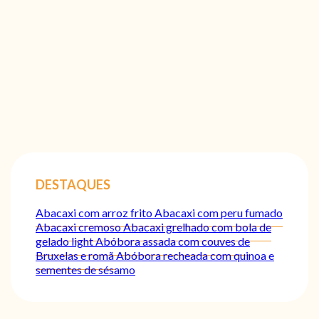
DESTAQUES
Abacaxi com arroz frito
Abacaxi com peru fumado
Abacaxi cremoso
Abacaxi grelhado com bola de
gelado light
Abóbora assada com couves de
Bruxelas e romã
Abóbora recheada com quinoa e
sementes de sésamo