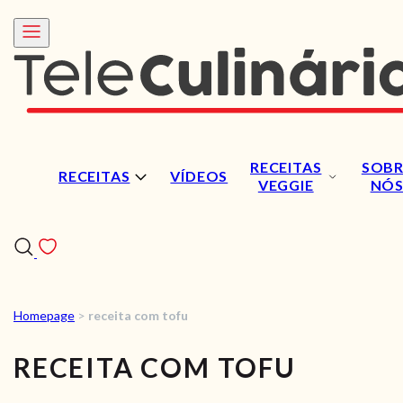
RECEITAS
SOBR
RECEITAS
VÍDEOS
VEGGIE
NÓ
Homepage
>
receita com tofu
RECEITAS
RECEITA COM TOFU
VÍDEOS