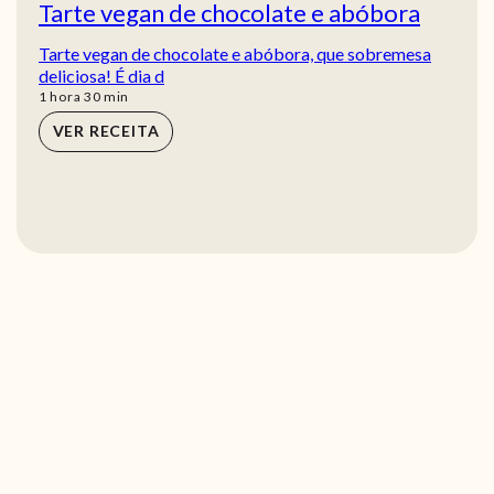
Tarte vegan de chocolate e abóbora
Tarte vegan de chocolate e abóbora, que sobremesa
deliciosa! É dia d
hora
min
1
hora
30
min
VER RECEITA