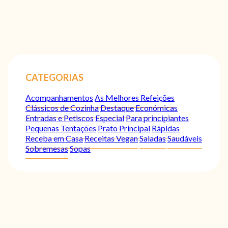
CATEGORIAS
Acompanhamentos
As Melhores Refeições
Clássicos de Cozinha
Destaque
Económicas
Entradas e Petiscos
Especial
Para principiantes
Pequenas Tentações
Prato Principal
Rápidas
Receba em Casa
Receitas Vegan
Saladas
Saudáveis
Sobremesas
Sopas