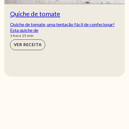
Quiche de tomate
Quiche de tomate, uma tentação fácil de confecionar!
Esta quiche de
hora
min
1
hora
15
min
VER RECEITA