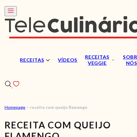
RECEITAS
SOBR
RECEITAS
VÍDEOS
VEGGIE
NÓ
Homepage
>
receita com queijo flamengo
RECEITAS
RECEITA COM QUEIJO
VÍDEOS
FLAMENGO