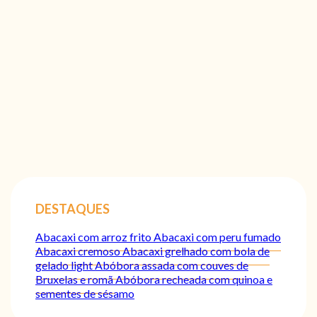
DESTAQUES
Abacaxi com arroz frito
Abacaxi com peru fumado
Abacaxi cremoso
Abacaxi grelhado com bola de
gelado light
Abóbora assada com couves de
Bruxelas e romã
Abóbora recheada com quinoa e
sementes de sésamo