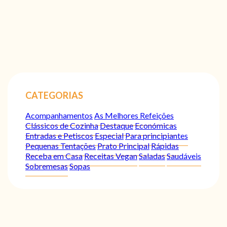
CATEGORIAS
Acompanhamentos
As Melhores Refeições
Clássicos de Cozinha
Destaque
Económicas
Entradas e Petiscos
Especial
Para principiantes
Pequenas Tentações
Prato Principal
Rápidas
Receba em Casa
Receitas Vegan
Saladas
Saudáveis
Sobremesas
Sopas