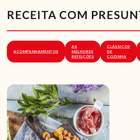
RECEITA COM PRESU
AS
CLÁSSICOS
ACOMPANHAMENTOS
MELHORES
DE
REFEIÇÕES
COZINHA