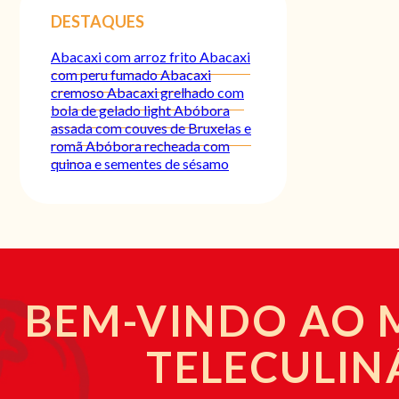
DESTAQUES
Abacaxi com arroz frito
Abacaxi
com peru fumado
Abacaxi
cremoso
Abacaxi grelhado com
bola de gelado light
Abóbora
assada com couves de Bruxelas e
romã
Abóbora recheada com
quinoa e sementes de sésamo
BEM-VINDO AO
TELECULIN