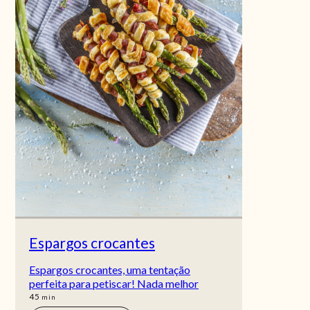
Espargos crocantes
Espargos crocantes, uma tentação
perfeita para petiscar! Nada melhor
min
45
min