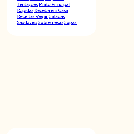
Tentações
Prato Principal
Rápidas
Receba em Casa
Receitas Vegan
Saladas
Saudáveis
Sobremesas
Sopas