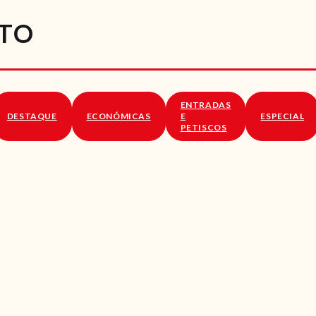
RECEITAS
NTO
VÍDEOS
RECEITAS VEGGIE
ENTRADAS
SOBRE NÓS
DESTAQUE
ECONÓMICAS
E
ESPECIAL
PETISCOS
LOJA ONLINE
BLOG