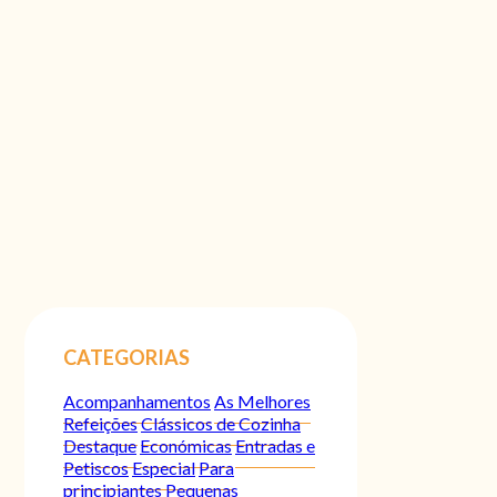
CATEGORIAS
Acompanhamentos
As Melhores
Refeições
Clássicos de Cozinha
Destaque
Económicas
Entradas e
Petiscos
Especial
Para
principiantes
Pequenas