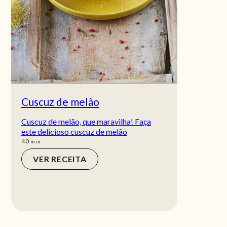
Cuscuz de melão
Cuscuz de melão, que maravilha! Faça
este delicioso cuscuz de melão
min
40
min
VER RECEITA