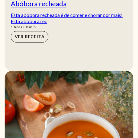
Abóbora recheada
Esta abóbora recheada é de comer e chorar por mais!
Esta abóbora rec
hora
min
1
hora
30
min
VER RECEITA