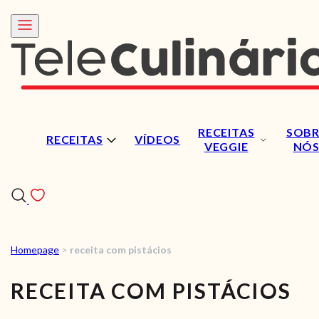
RECEITAS
SOBR
RECEITAS
VÍDEOS
VEGGIE
NÓ
Homepage
>
receita com pistácios
RECEITAS
RECEITA COM PISTÁCIOS
VÍDEOS