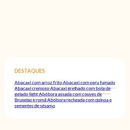
DESTAQUES
Abacaxi com arroz frito
Abacaxi com peru fumado
Abacaxi cremoso
Abacaxi grelhado com bola de
gelado light
Abóbora assada com couves de
Bruxelas e romã
Abóbora recheada com quinoa e
sementes de sésamo