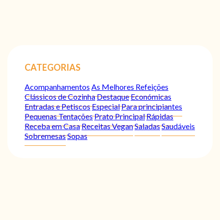
CATEGORIAS
Acompanhamentos
As Melhores Refeições
Clássicos de Cozinha
Destaque
Económicas
Entradas e Petiscos
Especial
Para principiantes
Pequenas Tentações
Prato Principal
Rápidas
Receba em Casa
Receitas Vegan
Saladas
Saudáveis
Sobremesas
Sopas