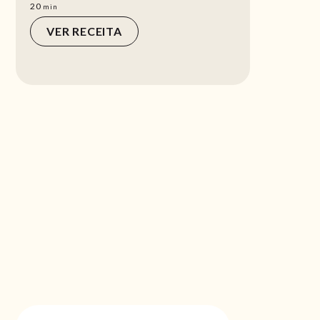
min
20
min
VER RECEITA