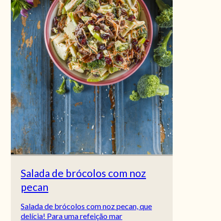
Salada de brócolos com noz
pecan
Salada de brócolos com noz pecan, que
delícia! Para uma refeição mar