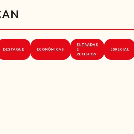
RECEITAS
CAN
VÍDEOS
RECEITAS VEGGIE
ENTRADAS
SOBRE NÓS
DESTAQUE
ECONÓMICAS
E
ESPECIAL
PETISCOS
LOJA ONLINE
BLOG