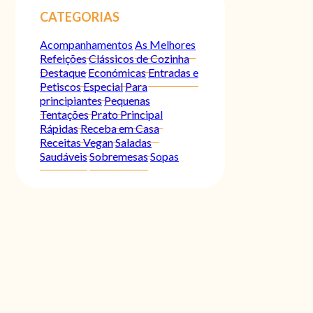
CATEGORIAS
Acompanhamentos
As Melhores
Refeições
Clássicos de Cozinha
Destaque
Económicas
Entradas e
Petiscos
Especial
Para
principiantes
Pequenas
Tentações
Prato Principal
Rápidas
Receba em Casa
Receitas Vegan
Saladas
Saudáveis
Sobremesas
Sopas