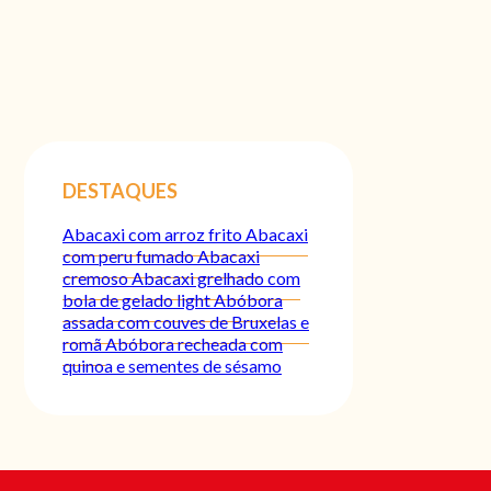
DESTAQUES
Abacaxi com arroz frito
Abacaxi
com peru fumado
Abacaxi
cremoso
Abacaxi grelhado com
bola de gelado light
Abóbora
assada com couves de Bruxelas e
romã
Abóbora recheada com
quinoa e sementes de sésamo