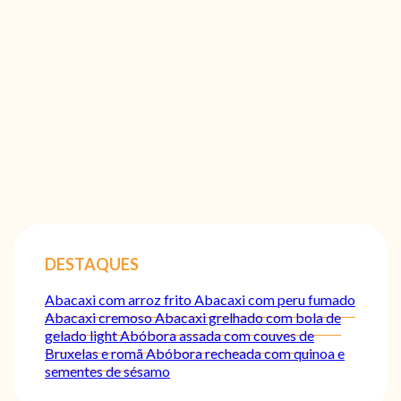
DESTAQUES
Abacaxi com arroz frito
Abacaxi com peru fumado
Abacaxi cremoso
Abacaxi grelhado com bola de
gelado light
Abóbora assada com couves de
Bruxelas e romã
Abóbora recheada com quinoa e
sementes de sésamo