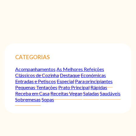
CATEGORIAS
Acompanhamentos
As Melhores Refeições
Clássicos de Cozinha
Destaque
Económicas
Entradas e Petiscos
Especial
Para principiantes
Pequenas Tentações
Prato Principal
Rápidas
Receba em Casa
Receitas Vegan
Saladas
Saudáveis
Sobremesas
Sopas