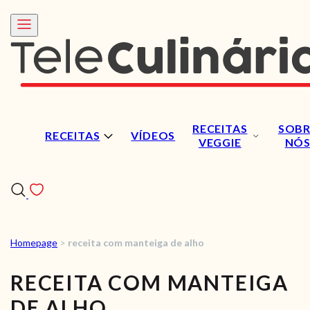
RECEITAS
SOBR
RECEITAS
VÍDEOS
VEGGIE
NÓ
Homepage
>
receita com manteiga de alho
RECEITAS
RECEITA COM MANTEIGA
VÍDEOS
DE ALHO