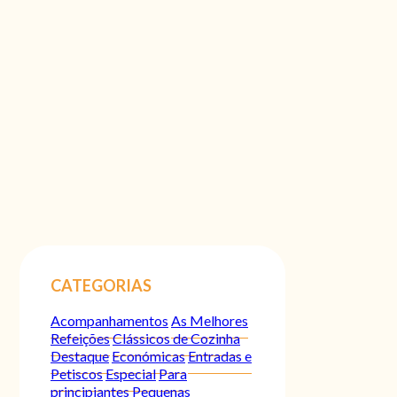
CATEGORIAS
Acompanhamentos
As Melhores
Refeições
Clássicos de Cozinha
Destaque
Económicas
Entradas e
Petiscos
Especial
Para
principiantes
Pequenas