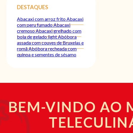
DESTAQUES
Abacaxi com arroz frito
Abacaxi
com peru fumado
Abacaxi
cremoso
Abacaxi grelhado com
bola de gelado light
Abóbora
assada com couves de Bruxelas e
romã
Abóbora recheada com
quinoa e sementes de sésamo
BEM-VINDO AO
TELECULIN