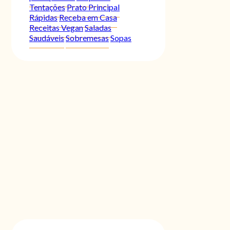
Tentações
Prato Principal
Rápidas
Receba em Casa
Receitas Vegan
Saladas
Saudáveis
Sobremesas
Sopas