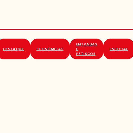
RECEITAS
VÍDEOS
RECEITAS VEGGIE
ENTRADAS
SOBRE NÓS
DESTAQUE
ECONÓMICAS
E
ESPECIAL
PETISCOS
LOJA ONLINE
BLOG