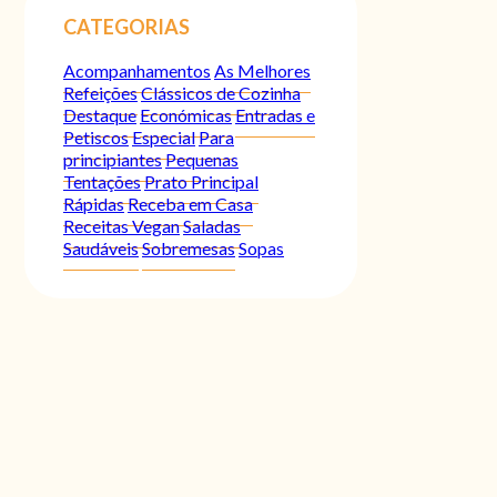
CATEGORIAS
Acompanhamentos
As Melhores
Refeições
Clássicos de Cozinha
Destaque
Económicas
Entradas e
Petiscos
Especial
Para
principiantes
Pequenas
Tentações
Prato Principal
Rápidas
Receba em Casa
Receitas Vegan
Saladas
Saudáveis
Sobremesas
Sopas