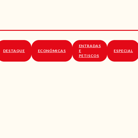
RECEITAS
VÍDEOS
RECEITAS VEGGIE
ENTRADAS
SOBRE NÓS
DESTAQUE
ECONÓMICAS
E
ESPECIAL
PETISCOS
LOJA ONLINE
BLOG