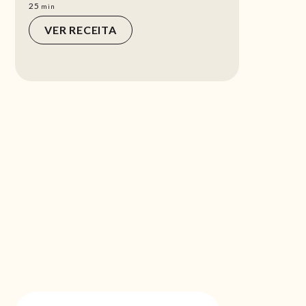
min
25
min
VER RECEITA