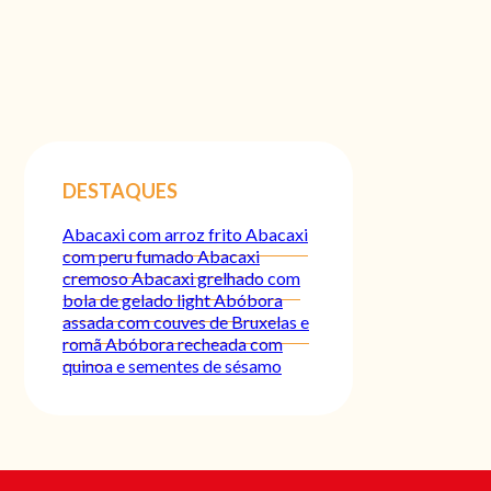
DESTAQUES
Abacaxi com arroz frito
Abacaxi
com peru fumado
Abacaxi
cremoso
Abacaxi grelhado com
bola de gelado light
Abóbora
assada com couves de Bruxelas e
romã
Abóbora recheada com
quinoa e sementes de sésamo