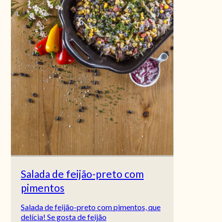
Salada de feijão-preto com
pimentos
Salada de feijão-preto com pimentos, que
delícia! Se gosta de feijão