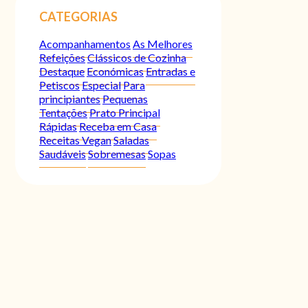
CATEGORIAS
Acompanhamentos
As Melhores
Refeições
Clássicos de Cozinha
Destaque
Económicas
Entradas e
Petiscos
Especial
Para
principiantes
Pequenas
Tentações
Prato Principal
Rápidas
Receba em Casa
Receitas Vegan
Saladas
Saudáveis
Sobremesas
Sopas