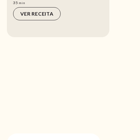
min
35
min
VER RECEITA