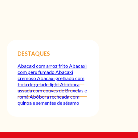
DESTAQUES
Abacaxi com arroz frito
Abacaxi
com peru fumado
Abacaxi
cremoso
Abacaxi grelhado com
bola de gelado light
Abóbora
assada com couves de Bruxelas e
romã
Abóbora recheada com
quinoa e sementes de sésamo