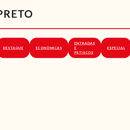
RECEITAS
-PRETO
VÍDEOS
RECEITAS VEGGIE
ENTRADAS
SOBRE NÓS
DESTAQUE
ECONÓMICAS
E
ESPECIAL
PETISCOS
LOJA ONLINE
BLOG