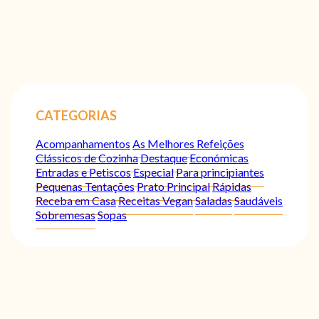
CATEGORIAS
Acompanhamentos
As Melhores Refeições
Clássicos de Cozinha
Destaque
Económicas
Entradas e Petiscos
Especial
Para principiantes
Pequenas Tentações
Prato Principal
Rápidas
Receba em Casa
Receitas Vegan
Saladas
Saudáveis
Sobremesas
Sopas