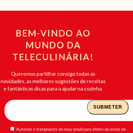
BEM-VINDO AO
MUNDO DA
TELECULINÁRIA!
Queremos partilhar consigo todas as
novidades, as melhores sugestões de receitas
e fantásticas dicas para o ajudar na cozinha.
Autorizo o tratamento do meu email para efeito de envio de