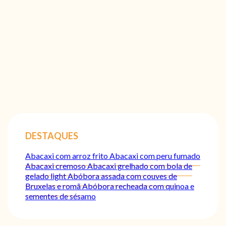
DESTAQUES
Abacaxi com arroz frito
Abacaxi com peru fumado
Abacaxi cremoso
Abacaxi grelhado com bola de
gelado light
Abóbora assada com couves de
Bruxelas e romã
Abóbora recheada com quinoa e
sementes de sésamo