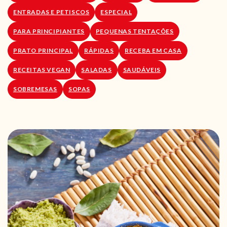
ENTRADAS E PETISCOS
ESPECIAL
PARA PRINCIPIANTES
PEQUENAS TENTAÇÕES
PRATO PRINCIPAL
RÁPIDAS
RECEBA EM CASA
RECEITAS VEGAN
SALADAS
SAUDÁVEIS
SOBREMESAS
SOPAS