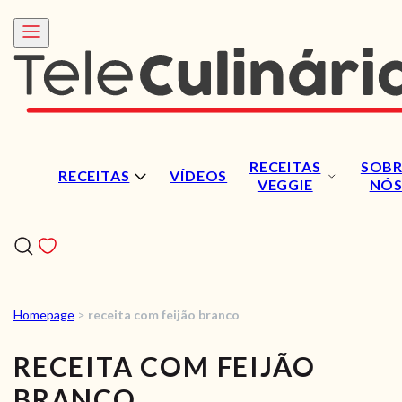
RECEITAS
SOBR
RECEITAS
VÍDEOS
VEGGIE
NÓ
Homepage
>
receita com feijão branco
RECEITAS
RECEITA COM FEIJÃO
VÍDEOS
BRANCO