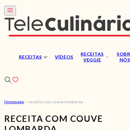
RECEITAS
SOBR
RECEITAS
VÍDEOS
VEGGIE
NÓ
Homepage
>
receita com couve lombarda
RECEITAS
RECEITA COM COUVE
VÍDEOS
LOMBARDA