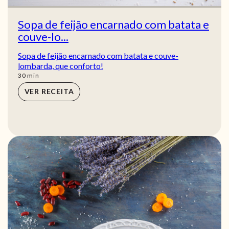
Sopa de feijão encarnado com batata e
couve-lo...
Sopa de feijão encarnado com batata e couve-
lombarda, que conforto!
min
30
min
VER RECEITA