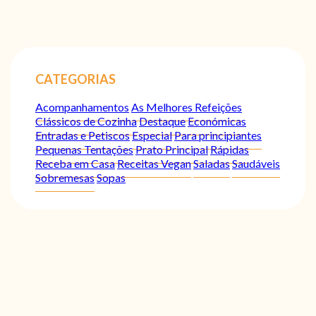
CATEGORIAS
Acompanhamentos
As Melhores Refeições
Clássicos de Cozinha
Destaque
Económicas
Entradas e Petiscos
Especial
Para principiantes
Pequenas Tentações
Prato Principal
Rápidas
Receba em Casa
Receitas Vegan
Saladas
Saudáveis
Sobremesas
Sopas