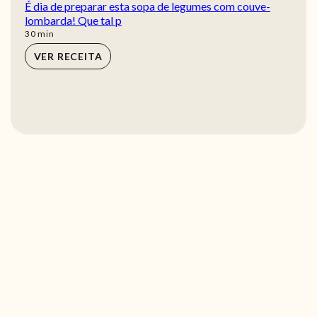
É dia de preparar esta sopa de legumes com couve-
lombarda! Que tal p
min
30
min
VER RECEITA