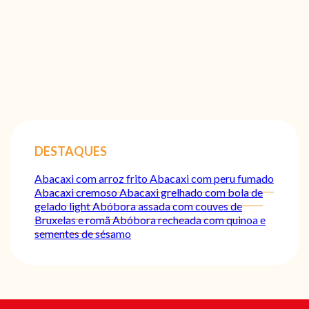
DESTAQUES
Abacaxi com arroz frito
Abacaxi com peru fumado
Abacaxi cremoso
Abacaxi grelhado com bola de
gelado light
Abóbora assada com couves de
Bruxelas e romã
Abóbora recheada com quinoa e
sementes de sésamo