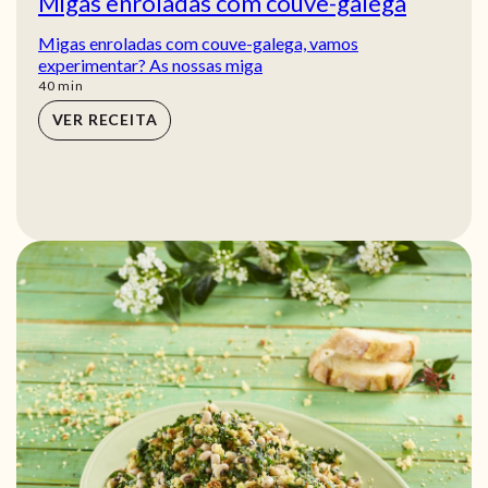
Migas enroladas com couve-galega
Migas enroladas com couve-galega, vamos
experimentar? As nossas miga
min
40
min
VER RECEITA