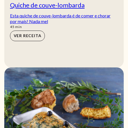
Quiche de couve-lombarda
Esta quiche de couve-lombarda é de comer e chorar
por mais! Nada mel
min
45
min
VER RECEITA