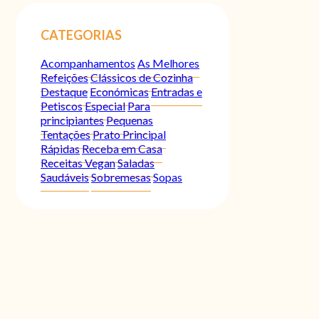
CATEGORIAS
Acompanhamentos
As Melhores
Refeições
Clássicos de Cozinha
Destaque
Económicas
Entradas e
Petiscos
Especial
Para
principiantes
Pequenas
Tentações
Prato Principal
Rápidas
Receba em Casa
Receitas Vegan
Saladas
Saudáveis
Sobremesas
Sopas