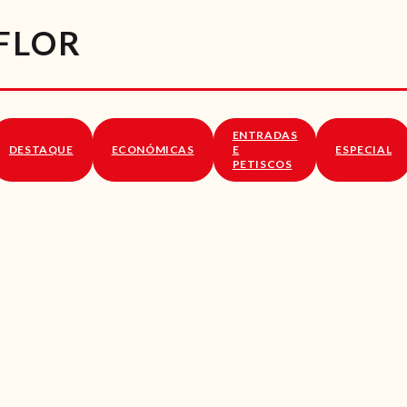
RECEITAS
FLOR
VÍDEOS
RECEITAS VEGGIE
ENTRADAS
SOBRE NÓS
DESTAQUE
ECONÓMICAS
E
ESPECIAL
PETISCOS
LOJA ONLINE
BLOG