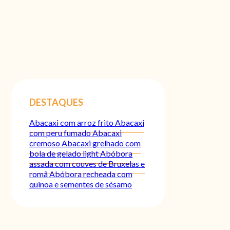
DESTAQUES
Abacaxi com arroz frito
Abacaxi
com peru fumado
Abacaxi
cremoso
Abacaxi grelhado com
bola de gelado light
Abóbora
assada com couves de Bruxelas e
romã
Abóbora recheada com
quinoa e sementes de sésamo