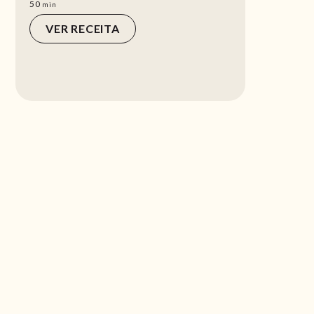
min
50
min
VER RECEITA