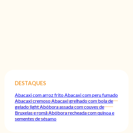
DESTAQUES
Abacaxi com arroz frito
Abacaxi com peru fumado
Abacaxi cremoso
Abacaxi grelhado com bola de
gelado light
Abóbora assada com couves de
Bruxelas e romã
Abóbora recheada com quinoa e
sementes de sésamo