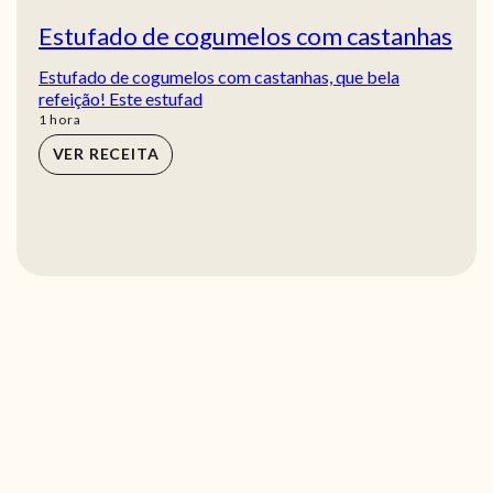
Estufado de cogumelos com castanhas
Estufado de cogumelos com castanhas, que bela
refeição! Este estufad
hora
1
hora
VER RECEITA