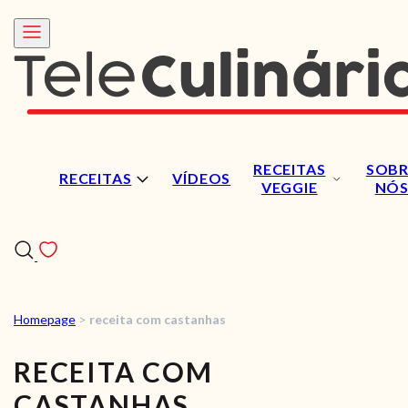
RECEITAS
SOBR
RECEITAS
VÍDEOS
VEGGIE
NÓ
Homepage
>
receita com castanhas
RECEITAS
RECEITA COM
VÍDEOS
CASTANHAS