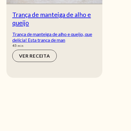
Trança de manteiga de alho e
queijo
Trança de manteiga de alho e queijo, que
delícia! Esta trança de man
min
45
min
VER RECEITA