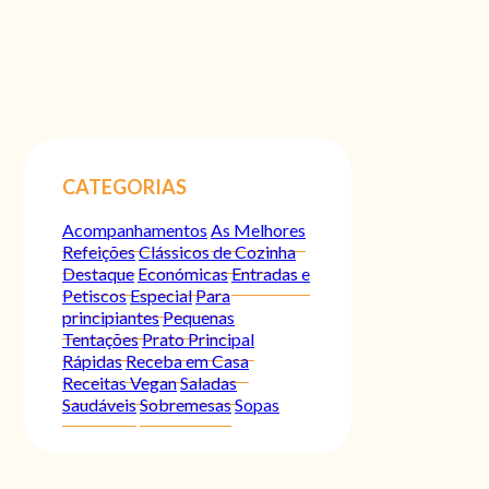
CATEGORIAS
Acompanhamentos
As Melhores
Refeições
Clássicos de Cozinha
Destaque
Económicas
Entradas e
Petiscos
Especial
Para
principiantes
Pequenas
Tentações
Prato Principal
Rápidas
Receba em Casa
Receitas Vegan
Saladas
Saudáveis
Sobremesas
Sopas