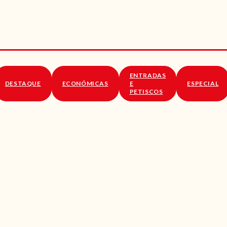
RECEITAS
VÍDEOS
RECEITAS VEGGIE
ENTRADAS
SOBRE NÓS
DESTAQUE
ECONÓMICAS
E
ESPECIAL
PETISCOS
LOJA ONLINE
BLOG