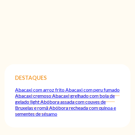
DESTAQUES
Abacaxi com arroz frito
Abacaxi com peru fumado
Abacaxi cremoso
Abacaxi grelhado com bola de
gelado light
Abóbora assada com couves de
Bruxelas e romã
Abóbora recheada com quinoa e
sementes de sésamo