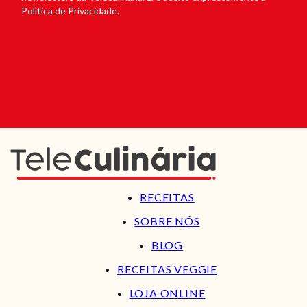
Política de Privacidade.
RECEITAS
SOBRE NÓS
BLOG
RECEITAS VEGGIE
LOJA ONLINE