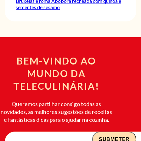
Bruxelas e romã
Abóbora recheada com quinoa e
sementes de sésamo
BEM-VINDO AO
MUNDO DA
TELECULINÁRIA!
Queremos partilhar consigo todas as
novidades, as melhores sugestões de receitas
e fantásticas dicas para o ajudar na cozinha.