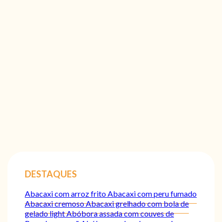
DESTAQUES
Abacaxi com arroz frito
Abacaxi com peru fumado
Abacaxi cremoso
Abacaxi grelhado com bola de
gelado light
Abóbora assada com couves de