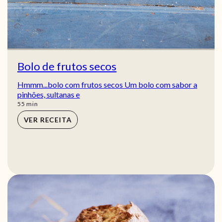
Bolo de frutos secos
Hmmm...bolo com frutos secos Um bolo com sabor a
pinhões, sultanas e
min
55
min
VER RECEITA