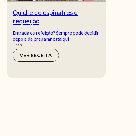
Quiche de espinafres e
requeijão
Entrada ou refeição? Sempre pode decidir
depois de preparar esta qui
hora
1
hora
VER RECEITA