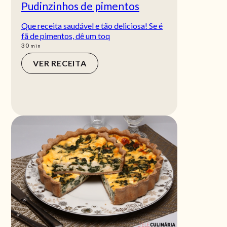
Pudinzinhos de pimentos
Que receita saudável e tão deliciosa! Se é
fã de pimentos, dê um toq
min
30
min
VER RECEITA