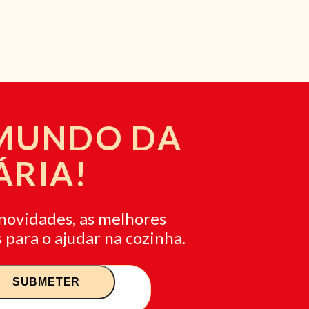
 MUNDO DA
ÁRIA!
novidades, as melhores
 para o ajudar na cozinha.