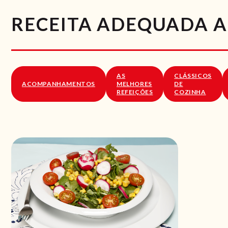
RECEITA ADEQUADA A
AS
CLÁSSICOS
ACOMPANHAMENTOS
MELHORES
DE
REFEIÇÕES
COZINHA