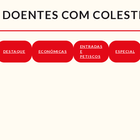
RECEITAS
 DOENTES COM COLEST
VÍDEOS
RECEITAS VEGGIE
ENTRADAS
SOBRE NÓS
DESTAQUE
ECONÓMICAS
E
ESPECIAL
PETISCOS
LOJA ONLINE
BLOG