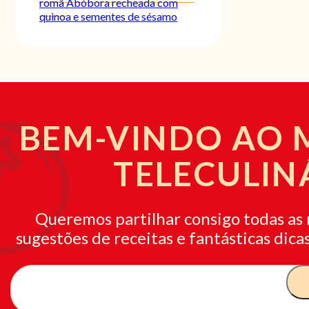
romã
Abóbora recheada com
quinoa e sementes de sésamo
BEM-VINDO AO
TELECULIN
Queremos partilhar consigo todas as 
sugestões de receitas e fantásticas dicas