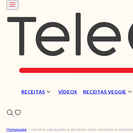
RECEITAS
VÍDEOS
RECEITAS VEGGIE
Homepage
>
receita adequada a doentes com colesterol elevad