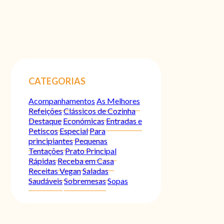
CATEGORIAS
Acompanhamentos
As Melhores
Refeições
Clássicos de Cozinha
Destaque
Económicas
Entradas e
Petiscos
Especial
Para
principiantes
Pequenas
Tentações
Prato Principal
Rápidas
Receba em Casa
Receitas Vegan
Saladas
Saudáveis
Sobremesas
Sopas