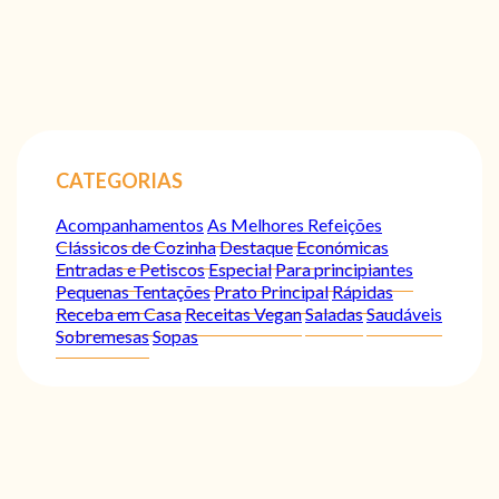
CATEGORIAS
Acompanhamentos
As Melhores Refeições
Clássicos de Cozinha
Destaque
Económicas
Entradas e Petiscos
Especial
Para principiantes
Pequenas Tentações
Prato Principal
Rápidas
Receba em Casa
Receitas Vegan
Saladas
Saudáveis
Sobremesas
Sopas