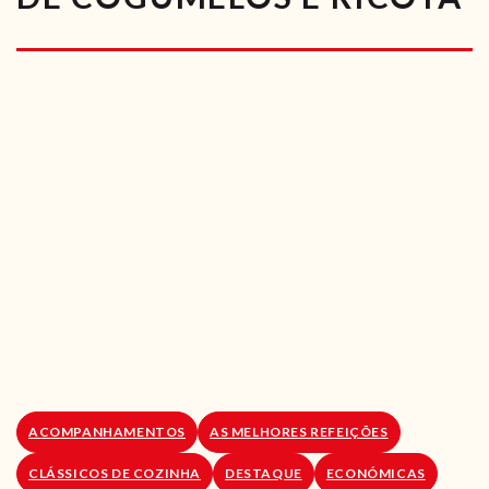
RECEITAS VEGGIE
SOBRE NÓS
LOJA ONLINE
BLOG
ACOMPANHAMENTOS
AS MELHORES REFEIÇÕES
CLÁSSICOS DE COZINHA
DESTAQUE
ECONÓMICAS