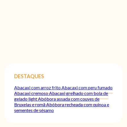
DESTAQUES
Abacaxi com arroz frito
Abacaxi com peru fumado
Abacaxi cremoso
Abacaxi grelhado com bola de
gelado light
Abóbora assada com couves de
Bruxelas e romã
Abóbora recheada com quinoa e
sementes de sésamo