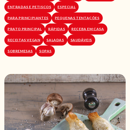
ENTRADAS E PETISCOS
ESPECIAL
PARA PRINCIPIANTES
PEQUENAS TENTAÇÕES
PRATO PRINCIPAL
RÁPIDAS
RECEBA EM CASA
RECEITAS VEGAN
SALADAS
SAUDÁVEIS
SOBREMESAS
SOPAS