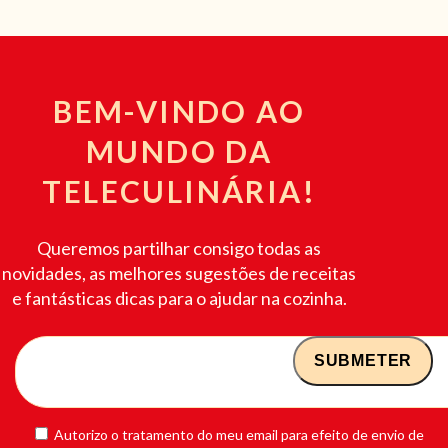
BEM-VINDO AO
MUNDO DA
TELECULINÁRIA!
Queremos partilhar consigo todas as
novidades, as melhores sugestões de receitas
e fantásticas dicas para o ajudar na cozinha.
Autorizo o tratamento do meu email para efeito de envio de