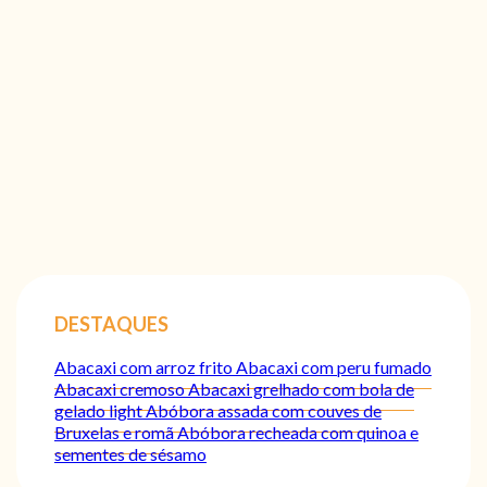
DESTAQUES
Abacaxi com arroz frito
Abacaxi com peru fumado
Abacaxi cremoso
Abacaxi grelhado com bola de
gelado light
Abóbora assada com couves de
Bruxelas e romã
Abóbora recheada com quinoa e
sementes de sésamo