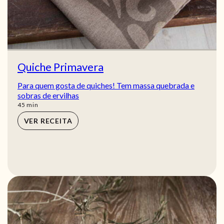
Quiche Primavera
Para quem gosta de quiches! Tem massa quebrada e
sobras de ervilhas
min
45
min
VER RECEITA