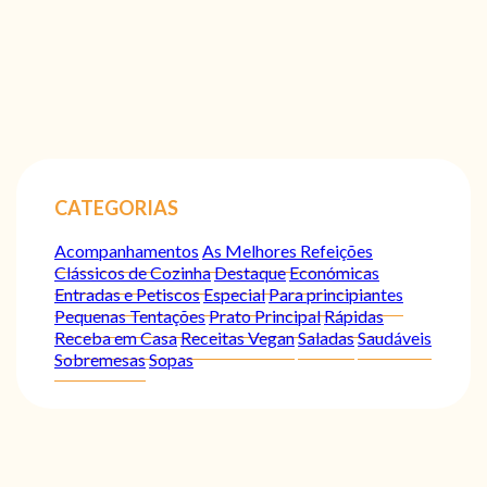
CATEGORIAS
Acompanhamentos
As Melhores Refeições
Clássicos de Cozinha
Destaque
Económicas
Entradas e Petiscos
Especial
Para principiantes
Pequenas Tentações
Prato Principal
Rápidas
Receba em Casa
Receitas Vegan
Saladas
Saudáveis
Sobremesas
Sopas