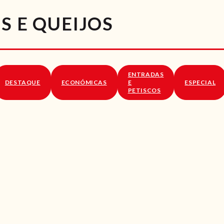
RECEITAS
S E QUEIJOS
VÍDEOS
RECEITAS VEGGIE
ENTRADAS
SOBRE NÓS
DESTAQUE
ECONÓMICAS
E
ESPECIAL
PETISCOS
LOJA ONLINE
BLOG