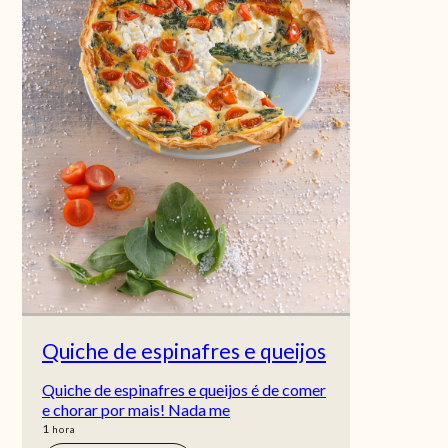
Quiche de espinafres e queijos
Quiche de espinafres e queijos é de comer
e chorar por mais! Nada me
hora
1
hora