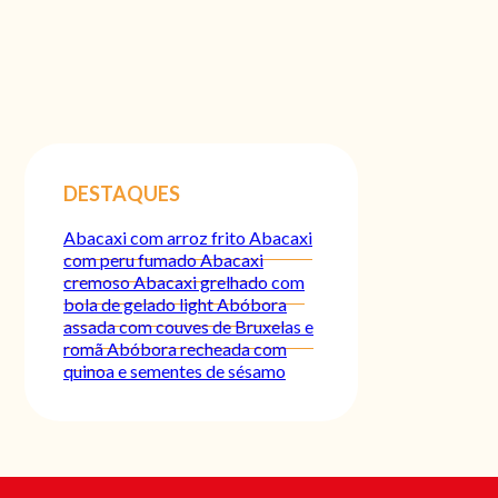
DESTAQUES
Abacaxi com arroz frito
Abacaxi
com peru fumado
Abacaxi
cremoso
Abacaxi grelhado com
bola de gelado light
Abóbora
assada com couves de Bruxelas e
romã
Abóbora recheada com
quinoa e sementes de sésamo