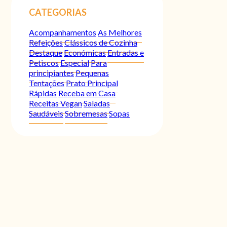
CATEGORIAS
Acompanhamentos
As Melhores
Refeições
Clássicos de Cozinha
Destaque
Económicas
Entradas e
Petiscos
Especial
Para
principiantes
Pequenas
Tentações
Prato Principal
Rápidas
Receba em Casa
Receitas Vegan
Saladas
Saudáveis
Sobremesas
Sopas