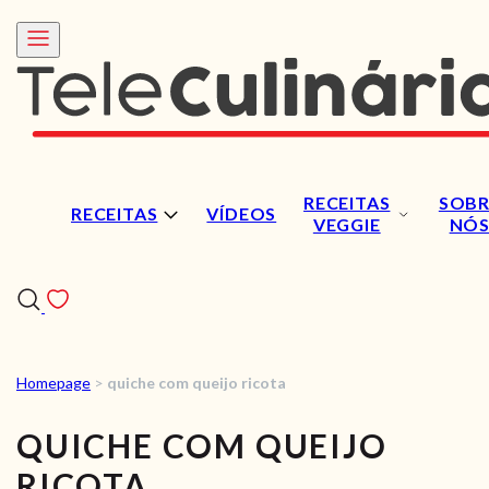
RECEITAS
SOBR
RECEITAS
VÍDEOS
VEGGIE
NÓ
Homepage
>
quiche com queijo ricota
RECEITAS
QUICHE COM QUEIJO
VÍDEOS
RICOTA