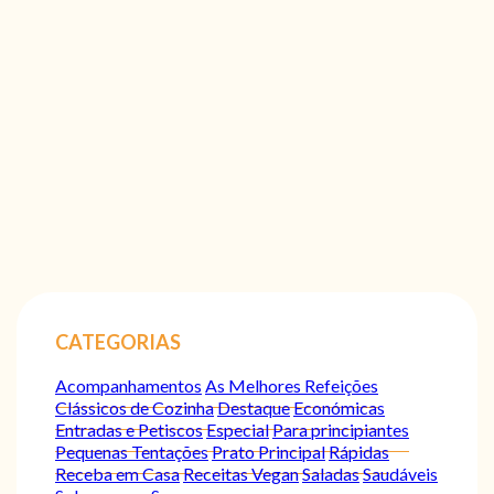
CATEGORIAS
Acompanhamentos
As Melhores Refeições
Clássicos de Cozinha
Destaque
Económicas
Entradas e Petiscos
Especial
Para principiantes
Pequenas Tentações
Prato Principal
Rápidas
Receba em Casa
Receitas Vegan
Saladas
Saudáveis