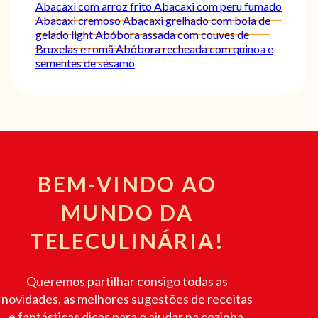
Abacaxi com arroz frito
Abacaxi com peru fumado
Abacaxi cremoso
Abacaxi grelhado com bola de
gelado light
Abóbora assada com couves de
Bruxelas e romã
Abóbora recheada com quinoa e
sementes de sésamo
BEM-VINDO AO
MUNDO DA
TELECULINÁRIA!
Queremos partilhar consigo todas as
novidades, as melhores sugestões de receitas
e fantásticas dicas para o ajudar na cozinha.