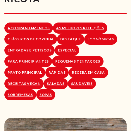
RECEITAS VEGGIE
SOBRE NÓS
ACOMPANHAMENTOS
AS MELHORES REFEIÇÕES
LOJA ONLINE
CLÁSSICOS DE COZINHA
DESTAQUE
ECONÓMICAS
BLOG
ENTRADAS E PETISCOS
ESPECIAL
PARA PRINCIPIANTES
PEQUENAS TENTAÇÕES
PRATO PRINCIPAL
RÁPIDAS
RECEBA EM CASA
RECEITAS VEGAN
SALADAS
SAUDÁVEIS
SOBREMESAS
SOPAS