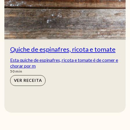
Quiche de espinafres, ricota e tomate
Esta quiche de espinafres, ricota e tomate é de comer e
chorar por m
min
50
min
VER RECEITA