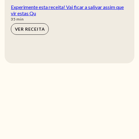
Experimente esta receita! Vai ficar a salivar assim que
vir estas Qu
min
35
min
VER RECEITA