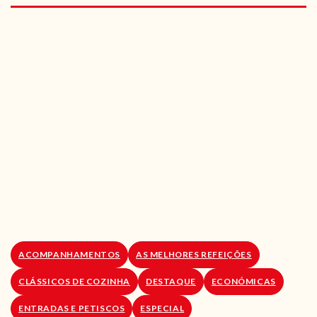
RECEITAS VEGGIE
SOBRE NÓS
LOJA ONLINE
BLOG
ACOMPANHAMENTOS
AS MELHORES REFEIÇÕES
CLÁSSICOS DE COZINHA
DESTAQUE
ECONÓMICAS
ENTRADAS E PETISCOS
ESPECIAL