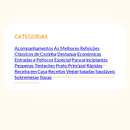
CATEGORIAS
Acompanhamentos
As Melhores Refeições
Clássicos de Cozinha
Destaque
Económicas
Entradas e Petiscos
Especial
Para principiantes
Pequenas Tentações
Prato Principal
Rápidas
Receba em Casa
Receitas Vegan
Saladas
Saudáveis
Sobremesas
Sopas