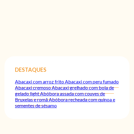
DESTAQUES
Abacaxi com arroz frito
Abacaxi com peru fumado
Abacaxi cremoso
Abacaxi grelhado com bola de
gelado light
Abóbora assada com couves de
Bruxelas e romã
Abóbora recheada com quinoa e
sementes de sésamo