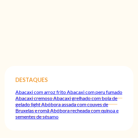
DESTAQUES
Abacaxi com arroz frito
Abacaxi com peru fumado
Abacaxi cremoso
Abacaxi grelhado com bola de
gelado light
Abóbora assada com couves de
Bruxelas e romã
Abóbora recheada com quinoa e
sementes de sésamo