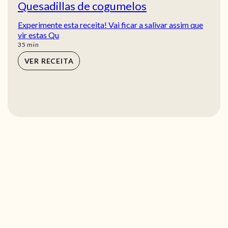
Quesadillas de cogumelos
Experimente esta receita! Vai ficar a salivar assim que
vir estas Qu
min
35
min
VER RECEITA