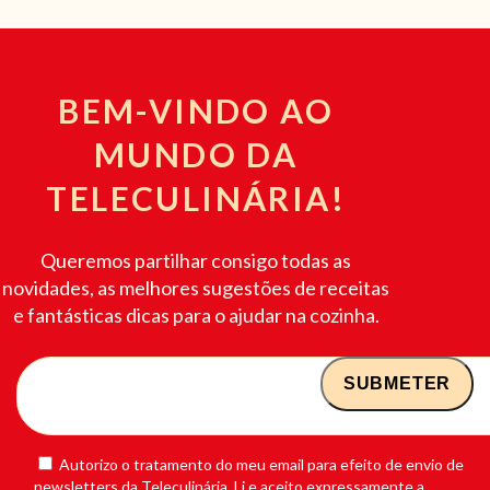
BEM-VINDO AO
MUNDO DA
TELECULINÁRIA!
Queremos partilhar consigo todas as
novidades, as melhores sugestões de receitas
e fantásticas dicas para o ajudar na cozinha.
Autorizo o tratamento do meu email para efeito de envio de
newsletters da Teleculinária. Li e aceito expressamente a