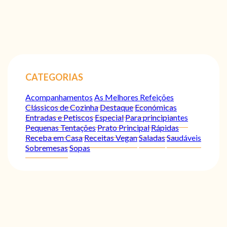
CATEGORIAS
Acompanhamentos
As Melhores Refeições
Clássicos de Cozinha
Destaque
Económicas
Entradas e Petiscos
Especial
Para principiantes
Pequenas Tentações
Prato Principal
Rápidas
Receba em Casa
Receitas Vegan
Saladas
Saudáveis
Sobremesas
Sopas