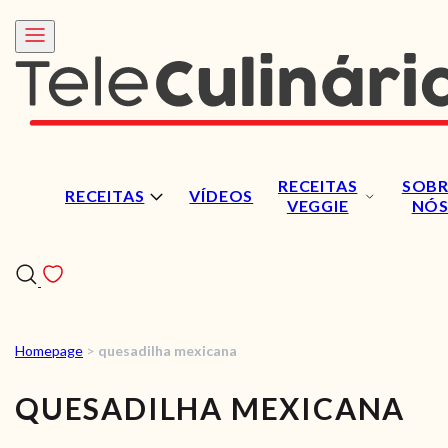
RECEITAS
SOBR
RECEITAS
VÍDEOS
VEGGIE
NÓ
Homepage
>
quesadilha mexicana
RECEITAS
QUESADILHA MEXICANA
VÍDEOS