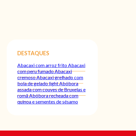
DESTAQUES
Abacaxi com arroz frito
Abacaxi
com peru fumado
Abacaxi
cremoso
Abacaxi grelhado com
bola de gelado light
Abóbora
assada com couves de Bruxelas e
romã
Abóbora recheada com
quinoa e sementes de sésamo