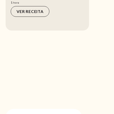
hora
1
hora
VER RECEITA