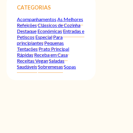
CATEGORIAS
Acompanhamentos
As Melhores
Refeições
Clássicos de Cozinha
Destaque
Económicas
Entradas e
Petiscos
Especial
Para
principiantes
Pequenas
Tentações
Prato Principal
Rápidas
Receba em Casa
Receitas Vegan
Saladas
Saudáveis
Sobremesas
Sopas