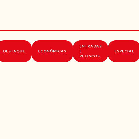
RECEITAS
VÍDEOS
RECEITAS VEGGIE
ENTRADAS
SOBRE NÓS
DESTAQUE
ECONÓMICAS
E
ESPECIAL
PETISCOS
LOJA ONLINE
BLOG