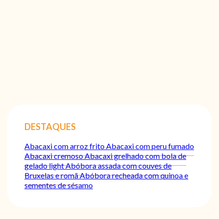
DESTAQUES
Abacaxi com arroz frito
Abacaxi com peru fumado
Abacaxi cremoso
Abacaxi grelhado com bola de
gelado light
Abóbora assada com couves de
Bruxelas e romã
Abóbora recheada com quinoa e
sementes de sésamo