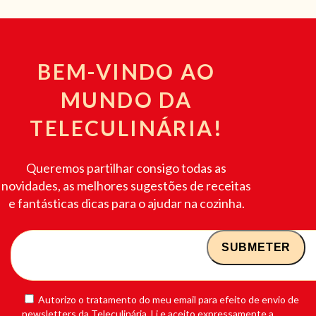
BEM-VINDO AO
MUNDO DA
TELECULINÁRIA!
Queremos partilhar consigo todas as
novidades, as melhores sugestões de receitas
e fantásticas dicas para o ajudar na cozinha.
Autorizo o tratamento do meu email para efeito de envio de
newsletters da Teleculinária. Li e aceito expressamente a