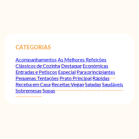
CATEGORIAS
Acompanhamentos
As Melhores Refeições
Clássicos de Cozinha
Destaque
Económicas
Entradas e Petiscos
Especial
Para principiantes
Pequenas Tentações
Prato Principal
Rápidas
Receba em Casa
Receitas Vegan
Saladas
Saudáveis
Sobremesas
Sopas