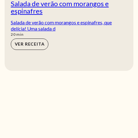
Salada de verão com morangos e
espinafres
Salada de verão com morangos e espinafres, que
delícia! Uma salada d
min
20
min
VER RECEITA