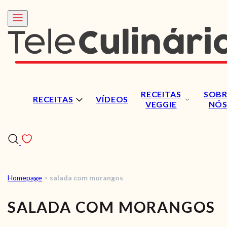
RECEITAS
SOBR
RECEITAS
VÍDEOS
VEGGIE
NÓ
Homepage
>
salada com morangos
RECEITAS
SALADA COM MORANGOS
VÍDEOS