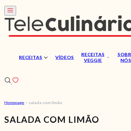
RECEITAS
SOBR
RECEITAS
VÍDEOS
VEGGIE
NÓ
Homepage
>
salada com limão
RECEITAS
SALADA COM LIMÃO
VÍDEOS