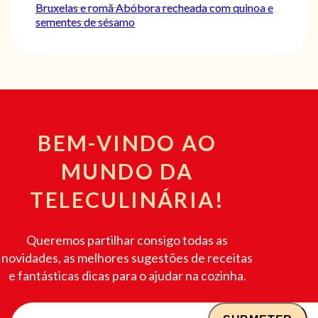
Bruxelas e romã
Abóbora recheada com quinoa e
sementes de sésamo
BEM-VINDO AO
MUNDO DA
TELECULINÁRIA!
Queremos partilhar consigo todas as
novidades, as melhores sugestões de receitas
e fantásticas dicas para o ajudar na cozinha.