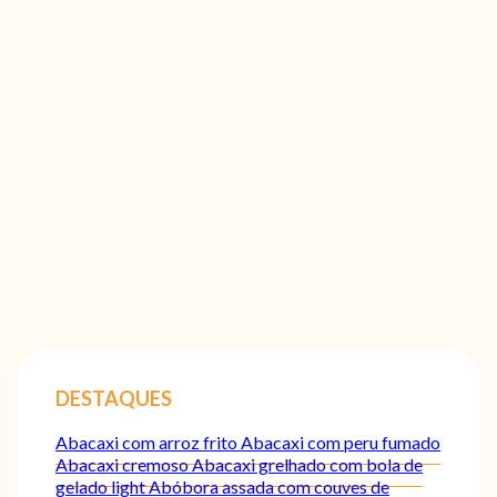
DESTAQUES
Abacaxi com arroz frito
Abacaxi com peru fumado
Abacaxi cremoso
Abacaxi grelhado com bola de
gelado light
Abóbora assada com couves de