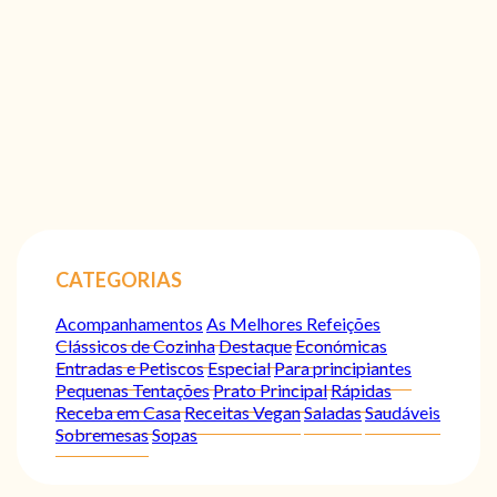
CATEGORIAS
Acompanhamentos
As Melhores Refeições
Clássicos de Cozinha
Destaque
Económicas
Entradas e Petiscos
Especial
Para principiantes
Pequenas Tentações
Prato Principal
Rápidas
Receba em Casa
Receitas Vegan
Saladas
Saudáveis
Sobremesas
Sopas