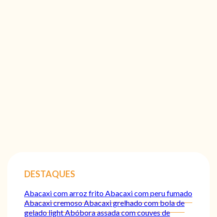
DESTAQUES
Abacaxi com arroz frito
Abacaxi com peru fumado
Abacaxi cremoso
Abacaxi grelhado com bola de
gelado light
Abóbora assada com couves de