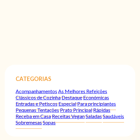
CATEGORIAS
Acompanhamentos
As Melhores Refeições
Clássicos de Cozinha
Destaque
Económicas
Entradas e Petiscos
Especial
Para principiantes
Pequenas Tentações
Prato Principal
Rápidas
Receba em Casa
Receitas Vegan
Saladas
Saudáveis
Sobremesas
Sopas