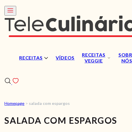
RECEITAS
SOBR
RECEITAS
VÍDEOS
VEGGIE
NÓ
Homepage
>
salada com espargos
RECEITAS
SALADA COM ESPARGOS
VÍDEOS