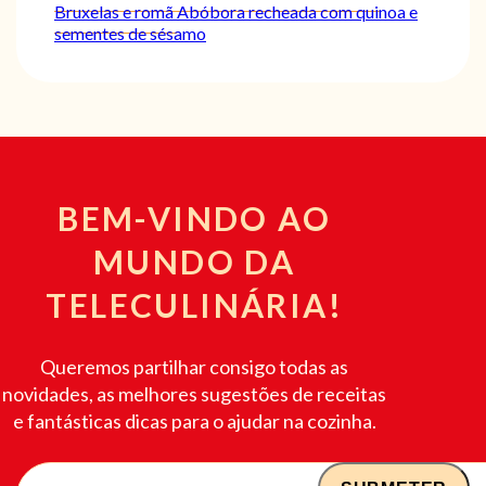
Bruxelas e romã
Abóbora recheada com quinoa e
sementes de sésamo
BEM-VINDO AO
MUNDO DA
TELECULINÁRIA!
Queremos partilhar consigo todas as
novidades, as melhores sugestões de receitas
e fantásticas dicas para o ajudar na cozinha.