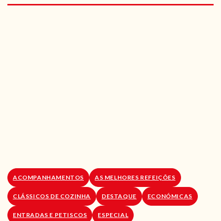
RECEITAS VEGGIE
SOBRE NÓS
LOJA ONLINE
BLOG
ACOMPANHAMENTOS
AS MELHORES REFEIÇÕES
CLÁSSICOS DE COZINHA
DESTAQUE
ECONÓMICAS
ENTRADAS E PETISCOS
ESPECIAL