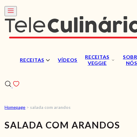
RECEITAS
SOBR
RECEITAS
VÍDEOS
VEGGIE
NÓ
Homepage
>
salada com arandos
RECEITAS
SALADA COM ARANDOS
VÍDEOS