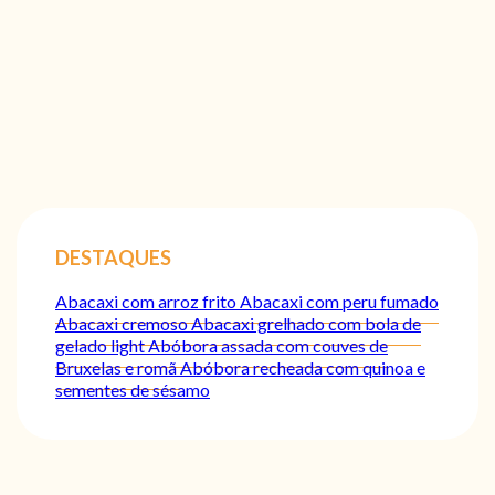
DESTAQUES
Abacaxi com arroz frito
Abacaxi com peru fumado
Abacaxi cremoso
Abacaxi grelhado com bola de
gelado light
Abóbora assada com couves de
Bruxelas e romã
Abóbora recheada com quinoa e
sementes de sésamo