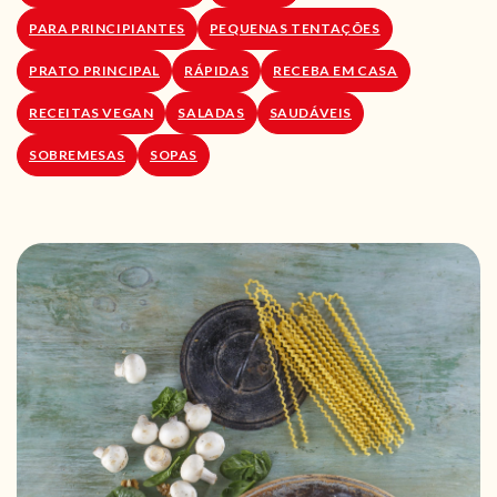
PARA PRINCIPIANTES
PEQUENAS TENTAÇÕES
PRATO PRINCIPAL
RÁPIDAS
RECEBA EM CASA
RECEITAS VEGAN
SALADAS
SAUDÁVEIS
SOBREMESAS
SOPAS