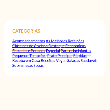
CATEGORIAS
Acompanhamentos
As Melhores Refeições
Clássicos de Cozinha
Destaque
Económicas
Entradas e Petiscos
Especial
Para principiantes
Pequenas Tentações
Prato Principal
Rápidas
Receba em Casa
Receitas Vegan
Saladas
Saudáveis
Sobremesas
Sopas