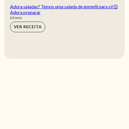
Adora saladas? Temos uma salada de gemelli para si!😉
Adora preparar
min
20
min
VER RECEITA