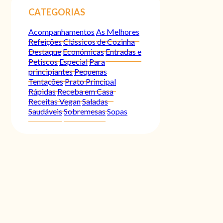
CATEGORIAS
Acompanhamentos
As Melhores
Refeições
Clássicos de Cozinha
Destaque
Económicas
Entradas e
Petiscos
Especial
Para
principiantes
Pequenas
Tentações
Prato Principal
Rápidas
Receba em Casa
Receitas Vegan
Saladas
Saudáveis
Sobremesas
Sopas