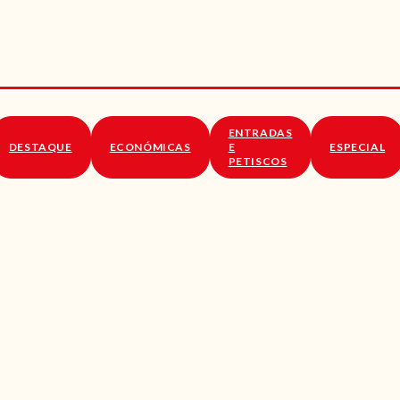
RECEITAS
VÍDEOS
RECEITAS VEGGIE
ENTRADAS
SOBRE NÓS
DESTAQUE
ECONÓMICAS
E
ESPECIAL
PETISCOS
LOJA ONLINE
BLOG