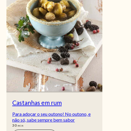
Castanhas em rum
Para adoçar o seu outono! No outono, e
não só, sabe sempre bem sabor
min
30
min