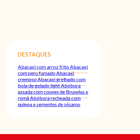
DESTAQUES
Abacaxi com arroz frito
Abacaxi
com peru fumado
Abacaxi
cremoso
Abacaxi grelhado com
bola de gelado light
Abóbora
assada com couves de Bruxelas e
romã
Abóbora recheada com
quinoa e sementes de sésamo