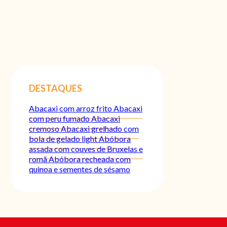
DESTAQUES
Abacaxi com arroz frito
Abacaxi
com peru fumado
Abacaxi
cremoso
Abacaxi grelhado com
bola de gelado light
Abóbora
assada com couves de Bruxelas e
romã
Abóbora recheada com
quinoa e sementes de sésamo