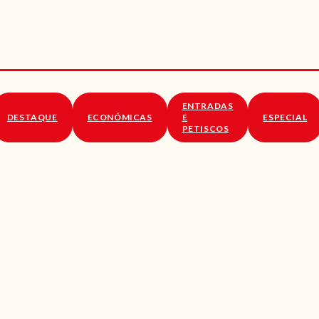
RECEITAS
VÍDEOS
RECEITAS VEGGIE
ENTRADAS
SOBRE NÓS
DESTAQUE
ECONÓMICAS
E
ESPECIAL
PETISCOS
LOJA ONLINE
BLOG