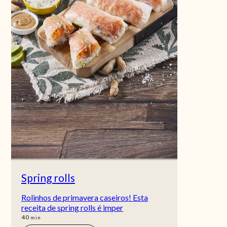
Spring rolls
Rolinhos de primavera caseiros! Esta
receita de spring rolls é imper
min
40
min