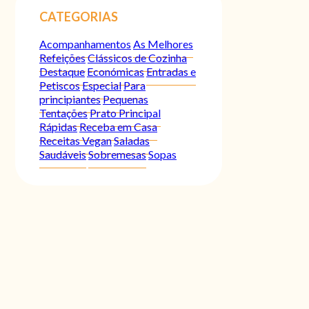
CATEGORIAS
Acompanhamentos
As Melhores
Refeições
Clássicos de Cozinha
Destaque
Económicas
Entradas e
Petiscos
Especial
Para
principiantes
Pequenas
Tentações
Prato Principal
Rápidas
Receba em Casa
Receitas Vegan
Saladas
Saudáveis
Sobremesas
Sopas