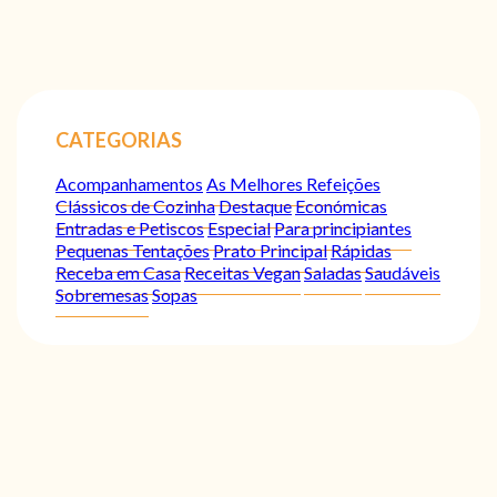
CATEGORIAS
Acompanhamentos
As Melhores Refeições
Clássicos de Cozinha
Destaque
Económicas
Entradas e Petiscos
Especial
Para principiantes
Pequenas Tentações
Prato Principal
Rápidas
Receba em Casa
Receitas Vegan
Saladas
Saudáveis
Sobremesas
Sopas