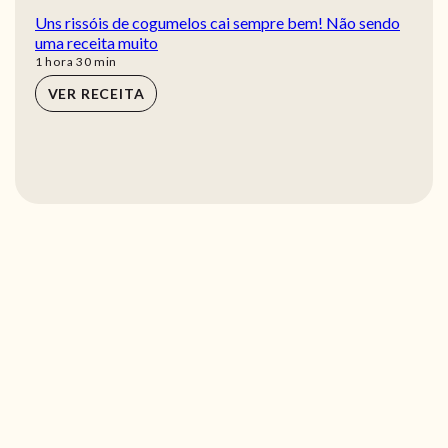
Uns rissóis de cogumelos cai sempre bem! Não sendo
uma receita muito
hora
min
1
hora
30
min
VER RECEITA