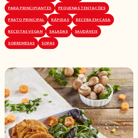
PARA PRINCIPIANTES
PEQUENAS TENTAÇÕES
PRATO PRINCIPAL
RÁPIDAS
RECEBA EM CASA
RECEITAS VEGAN
SALADAS
SAUDÁVEIS
SOBREMESAS
SOPAS