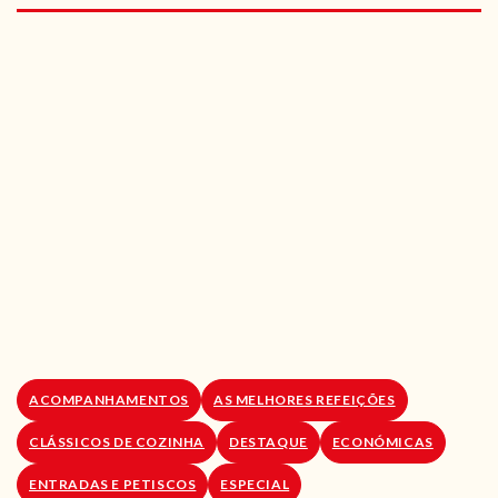
RECEITAS VEGGIE
SOBRE NÓS
LOJA ONLINE
BLOG
ACOMPANHAMENTOS
AS MELHORES REFEIÇÕES
CLÁSSICOS DE COZINHA
DESTAQUE
ECONÓMICAS
ENTRADAS E PETISCOS
ESPECIAL