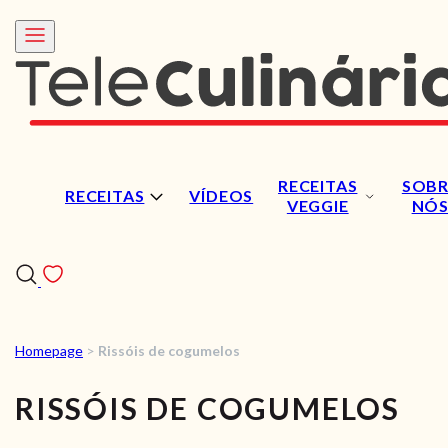
RECEITAS
SOBR
RECEITAS
VÍDEOS
VEGGIE
NÓ
Homepage
>
Rissóis de cogumelos
RECEITAS
RISSÓIS DE COGUMELOS
VÍDEOS