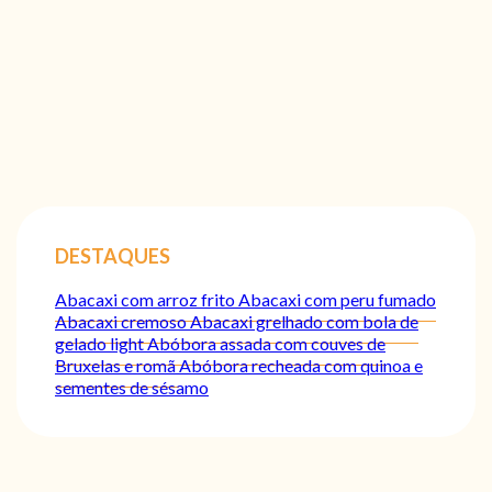
DESTAQUES
Abacaxi com arroz frito
Abacaxi com peru fumado
Abacaxi cremoso
Abacaxi grelhado com bola de
gelado light
Abóbora assada com couves de
Bruxelas e romã
Abóbora recheada com quinoa e
sementes de sésamo