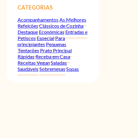
CATEGORIAS
Acompanhamentos
As Melhores
Refeições
Clássicos de Cozinha
Destaque
Económicas
Entradas e
Petiscos
Especial
Para
principiantes
Pequenas
Tentações
Prato Principal
Rápidas
Receba em Casa
Receitas Vegan
Saladas
Saudáveis
Sobremesas
Sopas