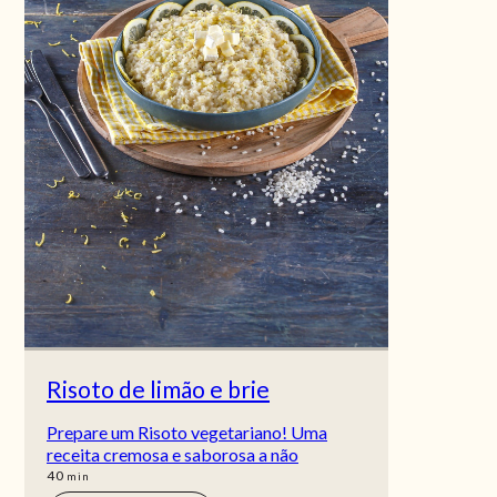
Risoto de limão e brie
Prepare um Risoto vegetariano! Uma
receita cremosa e saborosa a não
min
40
min