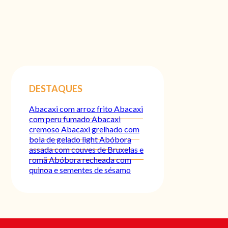
DESTAQUES
Abacaxi com arroz frito
Abacaxi
com peru fumado
Abacaxi
cremoso
Abacaxi grelhado com
bola de gelado light
Abóbora
assada com couves de Bruxelas e
romã
Abóbora recheada com
quinoa e sementes de sésamo