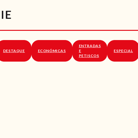
RECEITAS
IE
VÍDEOS
RECEITAS VEGGIE
ENTRADAS
SOBRE NÓS
DESTAQUE
ECONÓMICAS
E
ESPECIAL
PETISCOS
LOJA ONLINE
BLOG