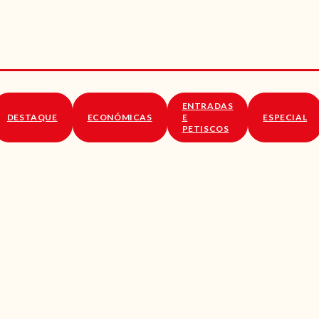
RECEITAS
VÍDEOS
RECEITAS VEGGIE
ENTRADAS
SOBRE NÓS
DESTAQUE
ECONÓMICAS
E
ESPECIAL
PETISCOS
LOJA ONLINE
BLOG