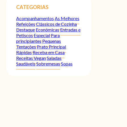
CATEGORIAS
Acompanhamentos
As Melhores
Refeições
Clássicos de Cozinha
Destaque
Económicas
Entradas e
Petiscos
Especial
Para
principiantes
Pequenas
Tentações
Prato Principal
Rápidas
Receba em Casa
Receitas Vegan
Saladas
Saudáveis
Sobremesas
Sopas