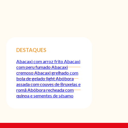
DESTAQUES
Abacaxi com arroz frito
Abacaxi
com peru fumado
Abacaxi
cremoso
Abacaxi grelhado com
bola de gelado light
Abóbora
assada com couves de Bruxelas e
romã
Abóbora recheada com
quinoa e sementes de sésamo