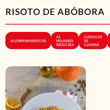
RISOTO DE ABÓBORA
AS
CLÁSSICOS
ACOMPANHAMENTOS
MELHORES
DE
REFEIÇÕES
COZINHA