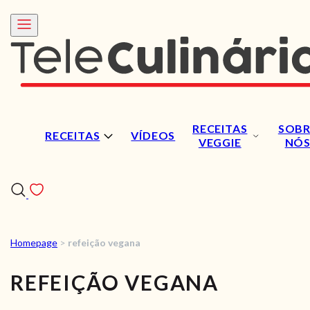
RECEITAS
SOBR
RECEITAS
VÍDEOS
VEGGIE
NÓ
Homepage
>
refeição vegana
RECEITAS
REFEIÇÃO VEGANA
VÍDEOS