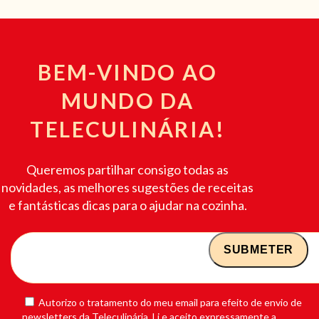
BEM-VINDO AO
MUNDO DA
TELECULINÁRIA!
Queremos partilhar consigo todas as
novidades, as melhores sugestões de receitas
e fantásticas dicas para o ajudar na cozinha.
Autorizo o tratamento do meu email para efeito de envio de
newsletters da Teleculinária. Li e aceito expressamente a