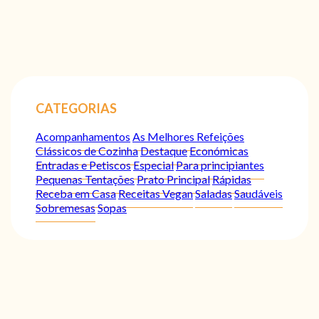
CATEGORIAS
Acompanhamentos
As Melhores Refeições
Clássicos de Cozinha
Destaque
Económicas
Entradas e Petiscos
Especial
Para principiantes
Pequenas Tentações
Prato Principal
Rápidas
Receba em Casa
Receitas Vegan
Saladas
Saudáveis
Sobremesas
Sopas