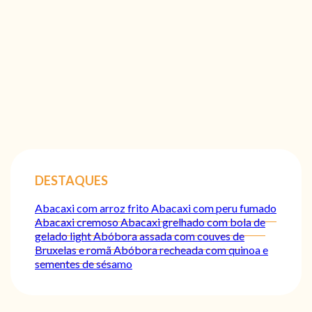
DESTAQUES
Abacaxi com arroz frito
Abacaxi com peru fumado
Abacaxi cremoso
Abacaxi grelhado com bola de
gelado light
Abóbora assada com couves de
Bruxelas e romã
Abóbora recheada com quinoa e
sementes de sésamo