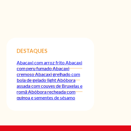
DESTAQUES
Abacaxi com arroz frito
Abacaxi
com peru fumado
Abacaxi
cremoso
Abacaxi grelhado com
bola de gelado light
Abóbora
assada com couves de Bruxelas e
romã
Abóbora recheada com
quinoa e sementes de sésamo