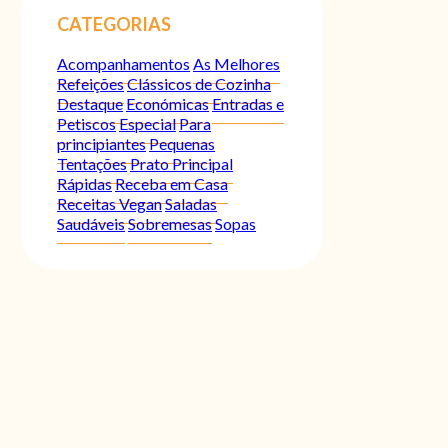
CATEGORIAS
Acompanhamentos
As Melhores
Refeições
Clássicos de Cozinha
Destaque
Económicas
Entradas e
Petiscos
Especial
Para
principiantes
Pequenas
Tentações
Prato Principal
Rápidas
Receba em Casa
Receitas Vegan
Saladas
Saudáveis
Sobremesas
Sopas