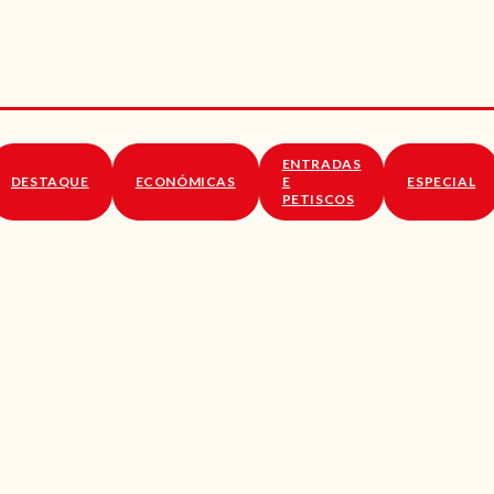
RECEITAS
VÍDEOS
RECEITAS VEGGIE
ENTRADAS
SOBRE NÓS
DESTAQUE
ECONÓMICAS
E
ESPECIAL
PETISCOS
LOJA ONLINE
BLOG