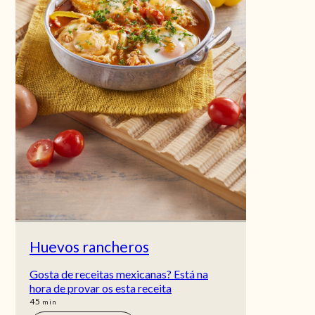
Huevos rancheros
Gosta de receitas mexicanas? Está na
hora de provar os esta receita
min
45
min