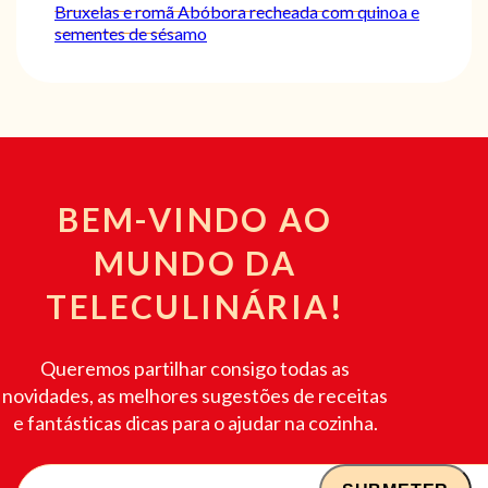
Bruxelas e romã
Abóbora recheada com quinoa e
sementes de sésamo
BEM-VINDO AO
MUNDO DA
TELECULINÁRIA!
Queremos partilhar consigo todas as
novidades, as melhores sugestões de receitas
e fantásticas dicas para o ajudar na cozinha.