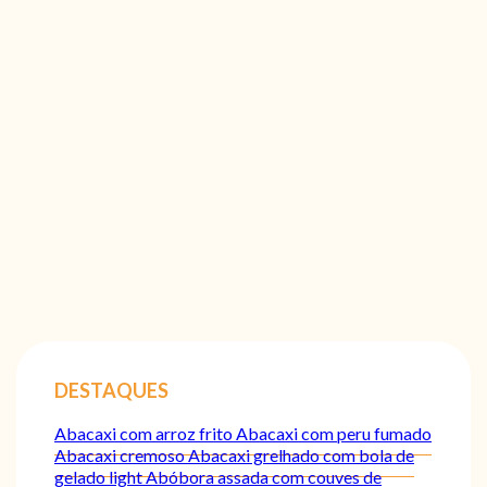
DESTAQUES
Abacaxi com arroz frito
Abacaxi com peru fumado
Abacaxi cremoso
Abacaxi grelhado com bola de
gelado light
Abóbora assada com couves de