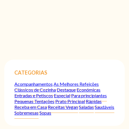
CATEGORIAS
Acompanhamentos
As Melhores Refeições
Clássicos de Cozinha
Destaque
Económicas
Entradas e Petiscos
Especial
Para principiantes
Pequenas Tentações
Prato Principal
Rápidas
Receba em Casa
Receitas Vegan
Saladas
Saudáveis
Sobremesas
Sopas