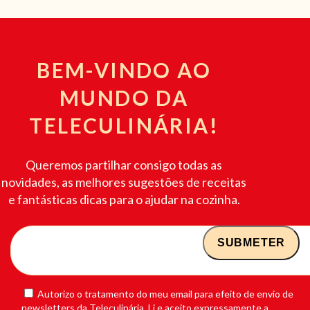
BEM-VINDO AO
MUNDO DA
TELECULINÁRIA!
Queremos partilhar consigo todas as
novidades, as melhores sugestões de receitas
e fantásticas dicas para o ajudar na cozinha.
Autorizo o tratamento do meu email para efeito de envio de
newsletters da Teleculinária. Li e aceito expressamente a