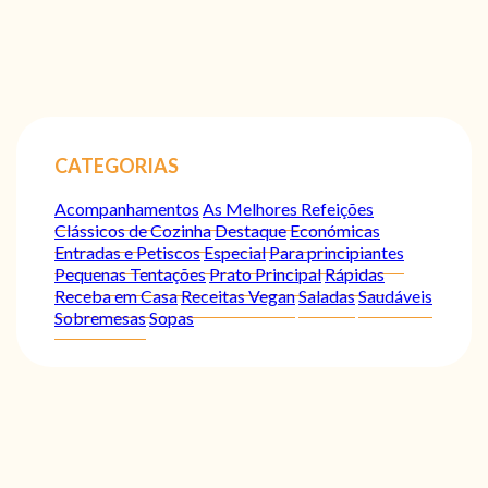
CATEGORIAS
Acompanhamentos
As Melhores Refeições
Clássicos de Cozinha
Destaque
Económicas
Entradas e Petiscos
Especial
Para principiantes
Pequenas Tentações
Prato Principal
Rápidas
Receba em Casa
Receitas Vegan
Saladas
Saudáveis
Sobremesas
Sopas