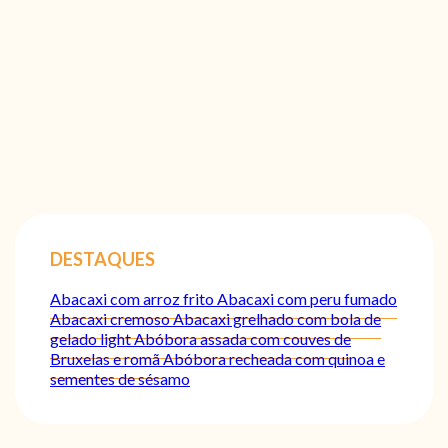
DESTAQUES
Abacaxi com arroz frito
Abacaxi com peru fumado
Abacaxi cremoso
Abacaxi grelhado com bola de
gelado light
Abóbora assada com couves de
Bruxelas e romã
Abóbora recheada com quinoa e
sementes de sésamo