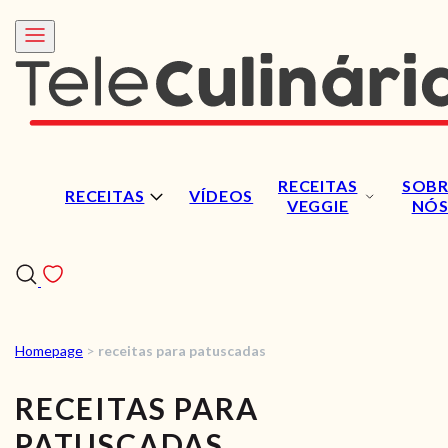
RECEITAS
SOBR
RECEITAS
VÍDEOS
VEGGIE
NÓ
Homepage
>
receitas para patuscadas
RECEITAS
RECEITAS PARA
VÍDEOS
PATUSCADAS