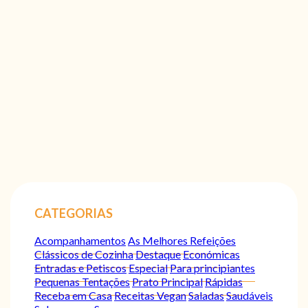
CATEGORIAS
Acompanhamentos
As Melhores Refeições
Clássicos de Cozinha
Destaque
Económicas
Entradas e Petiscos
Especial
Para principiantes
Pequenas Tentações
Prato Principal
Rápidas
Receba em Casa
Receitas Vegan
Saladas
Saudáveis