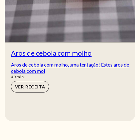
Aros de cebola com molho
Aros de cebola com molho, uma tentação! Estes aros de
cebola com mol
min
40
min
VER RECEITA