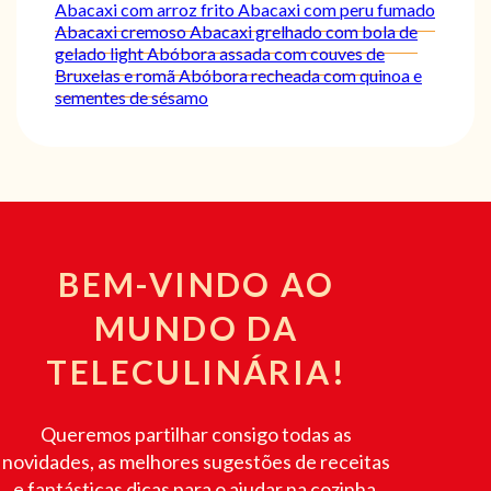
Abacaxi com arroz frito
Abacaxi com peru fumado
Abacaxi cremoso
Abacaxi grelhado com bola de
gelado light
Abóbora assada com couves de
Bruxelas e romã
Abóbora recheada com quinoa e
sementes de sésamo
BEM-VINDO AO
MUNDO DA
TELECULINÁRIA!
Queremos partilhar consigo todas as
novidades, as melhores sugestões de receitas
e fantásticas dicas para o ajudar na cozinha.