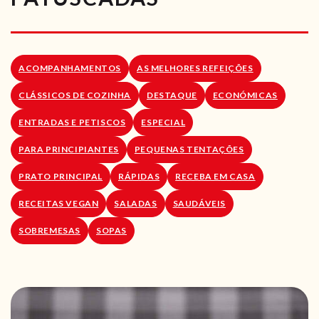
RECEITAS VEGGIE
SOBRE NÓS
ACOMPANHAMENTOS
AS MELHORES REFEIÇÕES
LOJA ONLINE
CLÁSSICOS DE COZINHA
DESTAQUE
ECONÓMICAS
BLOG
ENTRADAS E PETISCOS
ESPECIAL
PARA PRINCIPIANTES
PEQUENAS TENTAÇÕES
PRATO PRINCIPAL
RÁPIDAS
RECEBA EM CASA
RECEITAS VEGAN
SALADAS
SAUDÁVEIS
SOBREMESAS
SOPAS