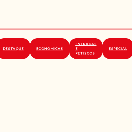
RECEITAS
VÍDEOS
RECEITAS VEGGIE
ENTRADAS
SOBRE NÓS
DESTAQUE
ECONÓMICAS
E
ESPECIAL
PETISCOS
LOJA ONLINE
BLOG