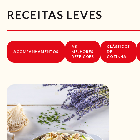
RECEITAS LEVES
AS
CLÁSSICOS
ACOMPANHAMENTOS
MELHORES
DE
REFEIÇÕES
COZINHA