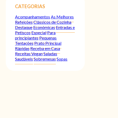
CATEGORIAS
Acompanhamentos
As Melhores
Refeições
Clássicos de Cozinha
Destaque
Económicas
Entradas e
Petiscos
Especial
Para
principiantes
Pequenas
Tentações
Prato Principal
Rápidas
Receba em Casa
Receitas Vegan
Saladas
Saudáveis
Sobremesas
Sopas