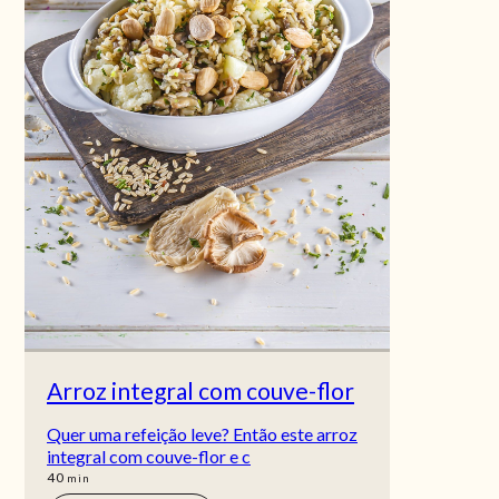
Arroz integral com couve-flor
Quer uma refeição leve? Então este arroz
integral com couve-flor e c
min
40
min