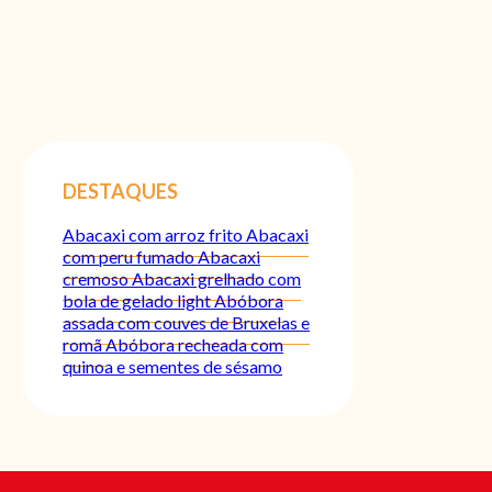
DESTAQUES
Abacaxi com arroz frito
Abacaxi
com peru fumado
Abacaxi
cremoso
Abacaxi grelhado com
bola de gelado light
Abóbora
assada com couves de Bruxelas e
romã
Abóbora recheada com
quinoa e sementes de sésamo