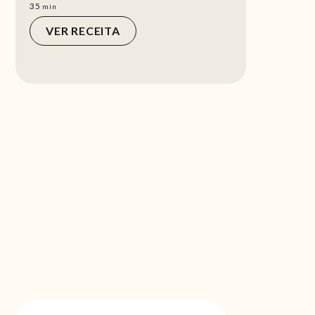
min
35
min
VER RECEITA