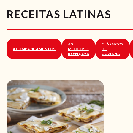
RECEITAS LATINAS
AS
CLÁSSICOS
ACOMPANHAMENTOS
MELHORES
DE
REFEIÇÕES
COZINHA