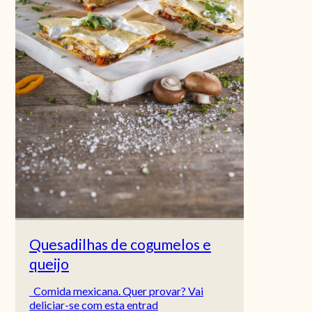
Quesadilhas de cogumelos e
queijo
Comida mexicana. Quer provar? Vai
deliciar-se com esta entrad