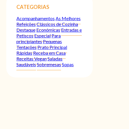
CATEGORIAS
Acompanhamentos
As Melhores
Refeições
Clássicos de Cozinha
Destaque
Económicas
Entradas e
Petiscos
Especial
Para
principiantes
Pequenas
Tentações
Prato Principal
Rápidas
Receba em Casa
Receitas Vegan
Saladas
Saudáveis
Sobremesas
Sopas