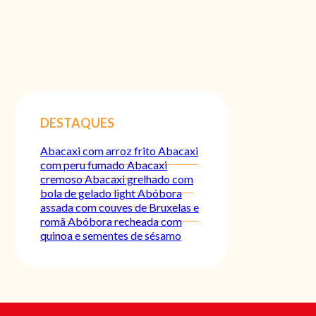
DESTAQUES
Abacaxi com arroz frito
Abacaxi
com peru fumado
Abacaxi
cremoso
Abacaxi grelhado com
bola de gelado light
Abóbora
assada com couves de Bruxelas e
romã
Abóbora recheada com
quinoa e sementes de sésamo