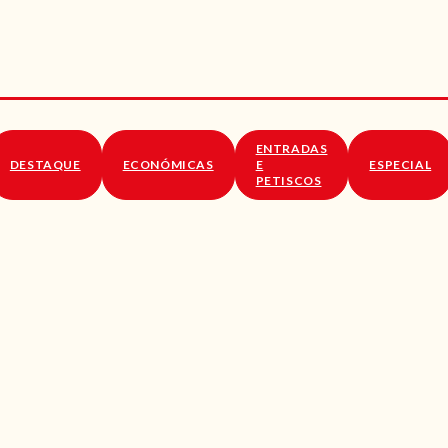
RECEITAS
VÍDEOS
RECEITAS VEGGIE
ENTRADAS
SOBRE NÓS
DESTAQUE
ECONÓMICAS
E
ESPECIAL
PETISCOS
LOJA ONLINE
BLOG