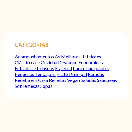
CATEGORIAS
Acompanhamentos
As Melhores Refeições
Clássicos de Cozinha
Destaque
Económicas
Entradas e Petiscos
Especial
Para principiantes
Pequenas Tentações
Prato Principal
Rápidas
Receba em Casa
Receitas Vegan
Saladas
Saudáveis
Sobremesas
Sopas