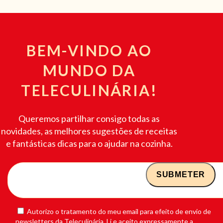
BEM-VINDO AO
MUNDO DA
TELECULINÁRIA!
Queremos partilhar consigo todas as
novidades, as melhores sugestões de receitas
e fantásticas dicas para o ajudar na cozinha.
Autorizo o tratamento do meu email para efeito de envio de
newsletters da Teleculinária. Li e aceito expressamente a