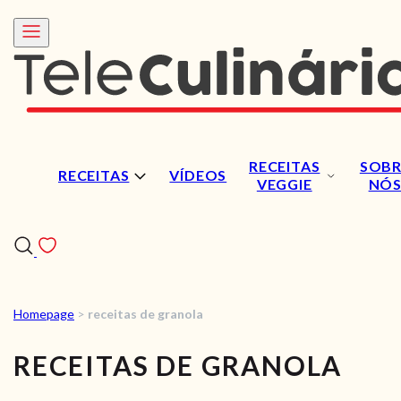
RECEITAS
SOBR
RECEITAS
VÍDEOS
VEGGIE
NÓ
Homepage
>
receitas de granola
RECEITAS
RECEITAS DE GRANOLA
VÍDEOS