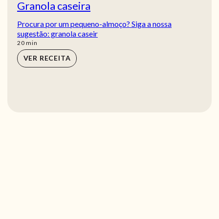
Granola caseira
Procura por um pequeno-almoço? Siga a nossa
sugestão: granola caseir
min
20
min
VER RECEITA