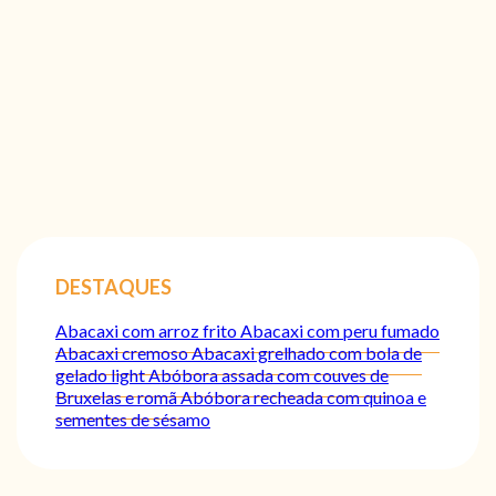
DESTAQUES
Abacaxi com arroz frito
Abacaxi com peru fumado
Abacaxi cremoso
Abacaxi grelhado com bola de
gelado light
Abóbora assada com couves de
Bruxelas e romã
Abóbora recheada com quinoa e
sementes de sésamo