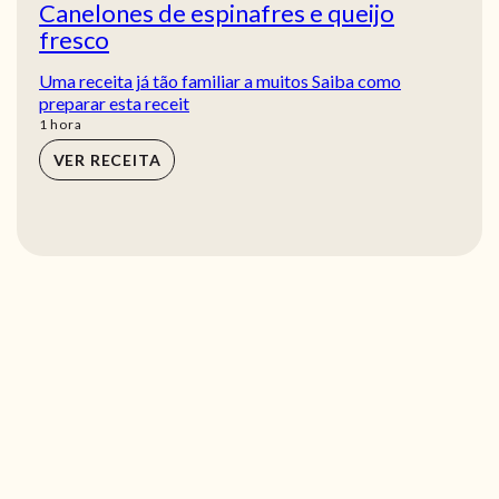
Canelones de espinafres e queijo
fresco
Uma receita já tão familiar a muitos Saiba como
preparar esta receit
hora
1
hora
VER RECEITA