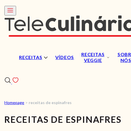
RECEITAS
SOBR
RECEITAS
VÍDEOS
VEGGIE
NÓ
Homepage
>
receitas de espinafres
RECEITAS
RECEITAS DE ESPINAFRES
VÍDEOS