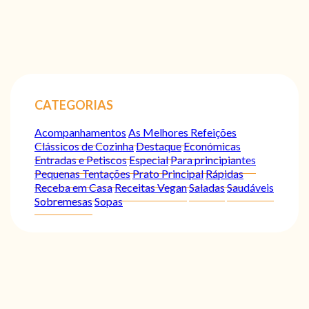
CATEGORIAS
Acompanhamentos
As Melhores Refeições
Clássicos de Cozinha
Destaque
Económicas
Entradas e Petiscos
Especial
Para principiantes
Pequenas Tentações
Prato Principal
Rápidas
Receba em Casa
Receitas Vegan
Saladas
Saudáveis
Sobremesas
Sopas