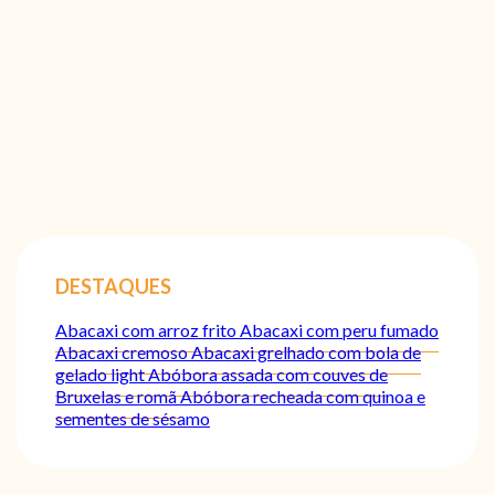
DESTAQUES
Abacaxi com arroz frito
Abacaxi com peru fumado
Abacaxi cremoso
Abacaxi grelhado com bola de
gelado light
Abóbora assada com couves de
Bruxelas e romã
Abóbora recheada com quinoa e
sementes de sésamo