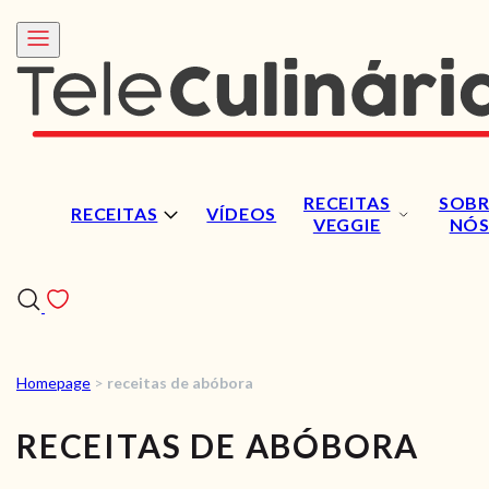
RECEITAS
SOBR
RECEITAS
VÍDEOS
VEGGIE
NÓ
Homepage
>
receitas de abóbora
RECEITAS
RECEITAS DE ABÓBORA
VÍDEOS