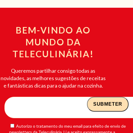
BEM-VINDO AO
MUNDO DA
TELECULINÁRIA!
Queremos partilhar consigo todas as
novidades, as melhores sugestões de receitas
e fantásticas dicas para o ajudar na cozinha.
Autorizo o tratamento do meu email para efeito de envio de
newsletters da Teleculinária. Li e aceito expressamente a