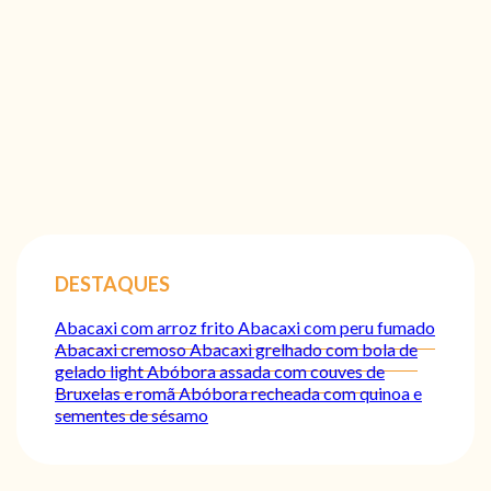
DESTAQUES
Abacaxi com arroz frito
Abacaxi com peru fumado
Abacaxi cremoso
Abacaxi grelhado com bola de
gelado light
Abóbora assada com couves de
Bruxelas e romã
Abóbora recheada com quinoa e
sementes de sésamo