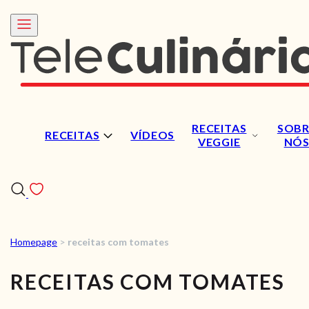
RECEITAS
SOBR
RECEITAS
VÍDEOS
VEGGIE
NÓ
Homepage
>
receitas com tomates
RECEITAS
RECEITAS COM TOMATES
VÍDEOS