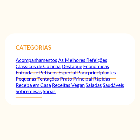
CATEGORIAS
Acompanhamentos
As Melhores Refeições
Clássicos de Cozinha
Destaque
Económicas
Entradas e Petiscos
Especial
Para principiantes
Pequenas Tentações
Prato Principal
Rápidas
Receba em Casa
Receitas Vegan
Saladas
Saudáveis
Sobremesas
Sopas