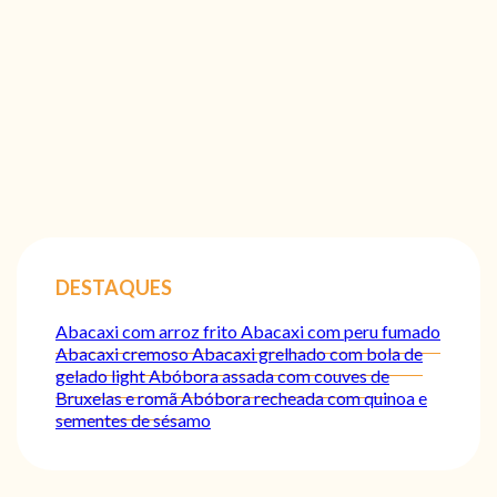
DESTAQUES
Abacaxi com arroz frito
Abacaxi com peru fumado
Abacaxi cremoso
Abacaxi grelhado com bola de
gelado light
Abóbora assada com couves de
Bruxelas e romã
Abóbora recheada com quinoa e
sementes de sésamo