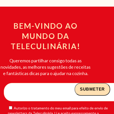
BEM-VINDO AO
MUNDO DA
TELECULINÁRIA!
Queremos partilhar consigo todas as
novidades, as melhores sugestões de receitas
e fantásticas dicas para o ajudar na cozinha.
Autorizo o tratamento do meu email para efeito de envio de
newsletters da Teleculinária. Li e aceito expressamente a